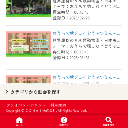
世界屈指のサル類動物園・日本モンキーセンター協力の親子で学べる動物番組。
【ご注意】
テーマ：おうちで猿ＪＯＹどうぶつえん
2024年9月24日からはご加入者様へのサー
再生時間：00:13:45
登録日：2025/02/20
ビス向上のため、
『CCNet Web TV』を利用いただくには、
おうちで猿ジョイどうぶつえん～サイクスモンキー～（2024年12月16日初回放送）
一部コンテンツを除き、
世界屈指のサル類動物園・日本モンキーセンター協力の親子で学べる動物番組。
CCNetサービスへの加入と『CCNetマイ
テーマ：おうちで猿ＪＯＹどうぶつえん
ページ※』へのログインが必要となりま
再生時間：00:13:45
す。
登録日：2025/01/31
何卒、ご理解ご了承の程よろしくお願い
いたします。
おうちで猿ジョイどうぶつえん～190年前の霊長類図鑑～（2024年11月16日初回放送）
世界屈指のサル類動物園・日本モンキーセンター協力の親子で学べる動物番組。
※マイページへのログインには、MyIDが必
テーマ：おうちで猿ＪＯＹどうぶつえん
カテゴリから動画を探す
要となります。
再生時間：00:13:45
※MyIDとは、CCNet Web TVを含むCCNetの
登録日：2024/12/17
プライバシーポリシー
|
利用規約
各種サービスをご利用頂くためのIDです。
Copyright © ＣＣＮｅｔ株式会社. All Rights Reserved.
IDはお客様が使っているメールアドレス
おうちで猿ジョイどうぶつえん～ワオキツネザル～（2024年10月16日初回放送）
で設定できます。
世界屈指のサル類動物園・日本モンキーセンター協力の親子で学べる動物番組。