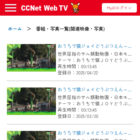
MyiDログイン
お知らせ
ホーム
＞ 番組・写真一覧(関連映像・写真)
おうちで猿ジョイどうぶつえん～進化ってどういうこと？～（2025年3月16日初回放送）
2024/09/02
世界屈指のサル類動物園・日本モンキーセンター協力の親子で学べる動物番組。
動画配信サービス『CCNet Web TV』は2024
テーマ：おうちで猿ＪＯＹどうぶつえん
年9月24日からリニューアルします！
再生時間：00:13:45
登録日：2025/04/22
【変更点】
◆デザイン変更により、お住まいの地域
おうちで猿ジョイどうぶつえん～ブラッザグエノン～（2025年2月16日初回放送）
の動画コンテンツが一目瞭然。
世界屈指のサル類動物園・日本モンキーセンター協力の親子で学べる動物番組。
テーマ：おうちで猿ＪＯＹどうぶつえん
◆当社アプリやＰＣブラウザから、いつ
再生時間：00:13:45
でも・どこでも・外出先でも！
登録日：2025/03/20
CCNetサービスエリア20市町の地域情報
番組をご視聴いただけます！
おうちで猿ジョイどうぶつえん～ヨザルってどんなサル？～（2025年1月16日初回放送）