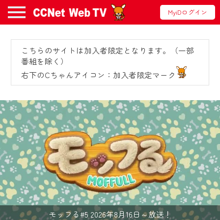
MyiDログイン
こちらのサイトは加入者限定となります。（一部
お知らせ
番組を除く）
右下のCちゃんアイコン：加入者限定マーク
2024/09/02
動画配信サービス『CCNet Web TV』は2024
年9月24日からリニューアルします！
【変更点】
◆デザイン変更により、お住まいの地域
の動画コンテンツが一目瞭然。
◆当社アプリやＰＣブラウザから、いつ
でも・どこでも・外出先でも！
CCNetサービスエリア20市町の地域情報
モッフる#5 2026年8月16日～放送！
番組をご視聴いただけます！