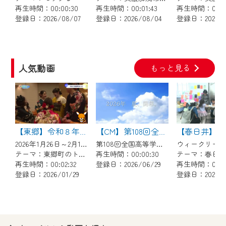
で設定できます。
再生時間：00:00:30
再生時間：00:01:43
再生時間：00:03
登録日：2026/08/07
登録日：2026/08/04
登録日：2026/0
（GmailやYahooなどのフリーメールアドレ
スでも作成可能です）
※マイページへのログイン・MyIDの新規登
録は
こちら
から
人気動画
もっと見る
※CCNetアプリをご利用中の方は引き続き
ご視聴いただけます。
＜メンテナンス情報＞
CCNetWebTVのリニューアルにともないメ
【東郷】令和８年東郷町成人式
【CM】第108回全国高等学校野球選手権 地方大会
ンテナンス作業を予定しています。
2026年1月26日～2月1日放送
第108回全国高等学校野球選手権 地方大会のCMです
テーマ：東郷町のトピックス
再生時間：00:00:30
日時 9/24 9:30～16:30
再生時間：00:02:32
登録日：2026/06/29
再生時間：00:02
登録日：2026/01/29
登録日：2025/11
作業の間は、CCNetWebTVの画面が「メン
テナンス中」になり、ご利用いただけませ
ん。