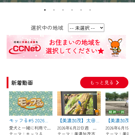
【ご注意】
2024年9月24日からはご加入者様へのサー
選択中の地域
ビス向上のため、
『CCNet Web TV』を利用いただくには、
一部コンテンツを除き、
CCNetサービスへの加入と『CCNetマイ
ページ※』へのログインが必要となりま
す。
何卒、ご理解ご了承の程よろしくお願い
新着動画
もっと見る
いたします。
※マイページへのログインには、MyIDが必
要となります。
※MyIDとは、CCNet Web TVを含むCCNetの
モッフる#5 2026年8月16日～放送！
【美濃加茂】太田宿野鳥写真展
各種サービスをご利用頂くためのIDです。
愛犬と一緒に利用できるエリア内外の「ドッグラン」や「ドッグカフェ」、猫にふれあうことのできる「猫カフェ」などペットと楽しめる施設情報をお届けします。 【放送日時】 （月・水）19:00～ （火・木）6:30～ （土）18:00～ （日）9:00～
2026年6月22日週 ウィークリーみのかもにて放送
IDはお客様が使っているメールアドレス
テーマ：モッフる
テーマ：美濃加茂市のトピックス