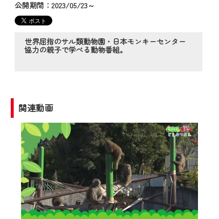
の動画コンテンツが一目瞭然。
公開期間：2023/05/23～
◆当社アプリやＰＣブラウザから、いつ
でも・どこでも・外出先でも！
CCNetサービスエリア20市町の地域情報
世界屈指のサル類動物園・日本モンキーセンター
協力の親子で学べる動物番組。
番組をご視聴いただけます！
【ご注意】
2024年9月24日からはご加入者様へのサー
ビス向上のため、
関連動画
『CCNet Web TV』を利用いただくには、
一部コンテンツを除き、
CCNetサービスへの加入と『CCNetマイ
ページ※』へのログインが必要となりま
す。
何卒、ご理解ご了承の程よろしくお願い
いたします。