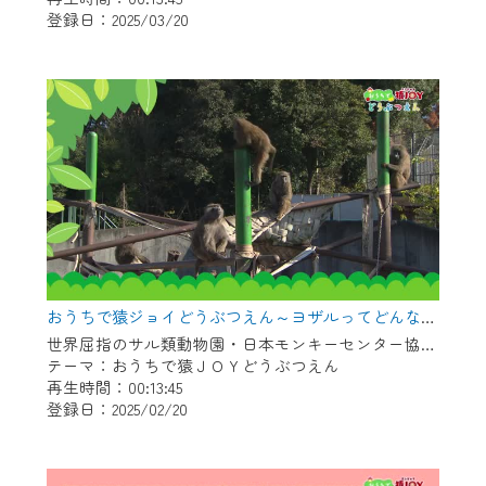
登録日：2025/03/20
作業の間は、CCNetWebTVの画面が「メン
テナンス中」になり、ご利用いただけませ
ん。
ご不便をおかけいたしますが、ご了承の程
よろしくお願いいたします。
おうちで猿ジョイどうぶつえん～ヨザルってどんなサル？～（2025年1月16日初回放送）
世界屈指のサル類動物園・日本モンキーセンター協力の親子で学べる動物番組。
テーマ：おうちで猿ＪＯＹどうぶつえん
再生時間：00:13:45
登録日：2025/02/20