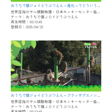
※マイページへのログインには、MyIDが必
おうちで猿ジョイどうぶつえん～進化ってどういうこと？～（2025年3月16日初回放送）
要となります。
世界屈指のサル類動物園・日本モンキーセンター協力の親子で学べる動物番組。
※MyIDとは、CCNet Web TVを含むCCNetの
テーマ：おうちで猿ＪＯＹどうぶつえん
各種サービスをご利用頂くためのIDです。
再生時間：00:13:45
IDはお客様が使っているメールアドレス
登録日：2025/04/22
で設定できます。
（GmailやYahooなどのフリーメールアドレ
スでも作成可能です）
※マイページへのログイン・MyIDの新規登
録は
こちら
から
※CCNetアプリをご利用中の方は引き続き
ご視聴いただけます。
＜メンテナンス情報＞
CCNetWebTVのリニューアルにともないメ
おうちで猿ジョイどうぶつえん～ブラッザグエノン～（2025年2月16日初回放送）
ンテナンス作業を予定しています。
世界屈指のサル類動物園・日本モンキーセンター協力の親子で学べる動物番組。
テーマ：おうちで猿ＪＯＹどうぶつえん
日時 9/24 9:30～16:30
再生時間：00:13:45