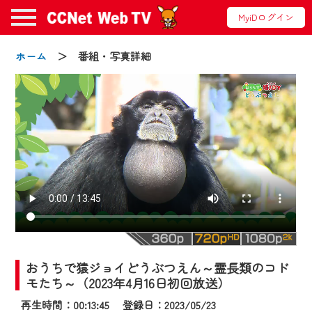
MyiDログイン
ホーム
＞ 番組・写真詳細
お知らせ
2024/09/02
動画配信サービス『CCNet Web TV』は2024
年9月24日からリニューアルします！
おうちで猿ジョイどうぶつえん～霊長類のコド
【変更点】
モたち～（2023年4月16日初回放送）
◆デザイン変更により、お住まいの地域
再生時間：00:13:45 登録日：2023/05/23