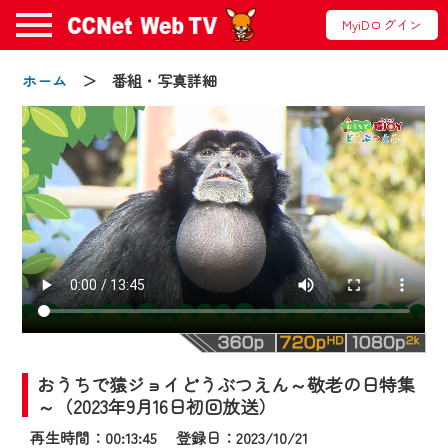
MyiDログイン
ホーム
＞ 番組・写真詳細
お知らせ
2024/09/02
動画配信サービス『CCNet Web TV』は2024
年9月24日からリニューアルします！
おうちで猿ジョイどうぶつえん～敬老の日特集
【変更点】
～（2023年9月16日初回放送）
◆デザイン変更により、お住まいの地域
再生時間：00:13:45 登録日：2023/10/21