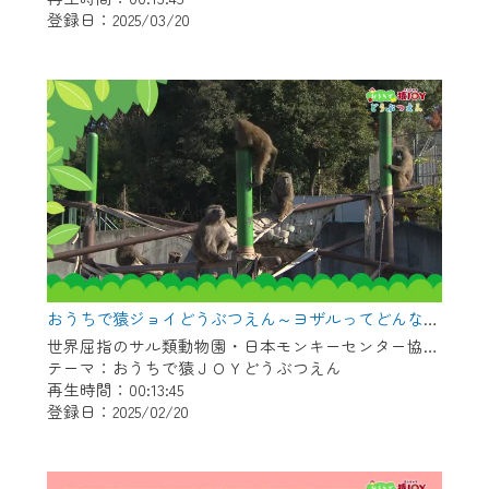
登録日：2025/03/20
作業の間は、CCNetWebTVの画面が「メン
テナンス中」になり、ご利用いただけませ
ん。
ご不便をおかけいたしますが、ご了承の程
よろしくお願いいたします。
おうちで猿ジョイどうぶつえん～ヨザルってどんなサル？～（2025年1月16日初回放送）
世界屈指のサル類動物園・日本モンキーセンター協力の親子で学べる動物番組。
テーマ：おうちで猿ＪＯＹどうぶつえん
再生時間：00:13:45
登録日：2025/02/20