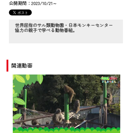
の動画コンテンツが一目瞭然。
公開期間：2023/10/21～
◆当社アプリやＰＣブラウザから、いつ
でも・どこでも・外出先でも！
CCNetサービスエリア20市町の地域情報
世界屈指のサル類動物園・日本モンキーセンター
協力の親子で学べる動物番組。
番組をご視聴いただけます！
【ご注意】
2024年9月24日からはご加入者様へのサー
ビス向上のため、
関連動画
『CCNet Web TV』を利用いただくには、
一部コンテンツを除き、
CCNetサービスへの加入と『CCNetマイ
ページ※』へのログインが必要となりま
す。
何卒、ご理解ご了承の程よろしくお願い
いたします。