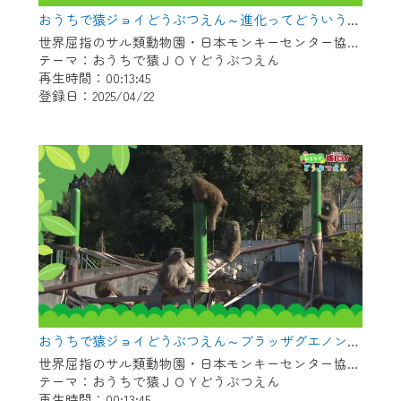
※マイページへのログインには、MyIDが必
おうちで猿ジョイどうぶつえん～進化ってどういうこと？～（2025年3月16日初回放送）
要となります。
世界屈指のサル類動物園・日本モンキーセンター協力の親子で学べる動物番組。
※MyIDとは、CCNet Web TVを含むCCNetの
テーマ：おうちで猿ＪＯＹどうぶつえん
各種サービスをご利用頂くためのIDです。
再生時間：00:13:45
IDはお客様が使っているメールアドレス
登録日：2025/04/22
で設定できます。
（GmailやYahooなどのフリーメールアドレ
スでも作成可能です）
※マイページへのログイン・MyIDの新規登
録は
こちら
から
※CCNetアプリをご利用中の方は引き続き
ご視聴いただけます。
＜メンテナンス情報＞
CCNetWebTVのリニューアルにともないメ
おうちで猿ジョイどうぶつえん～ブラッザグエノン～（2025年2月16日初回放送）
ンテナンス作業を予定しています。
世界屈指のサル類動物園・日本モンキーセンター協力の親子で学べる動物番組。
テーマ：おうちで猿ＪＯＹどうぶつえん
日時 9/24 9:30～16:30
再生時間：00:13:45