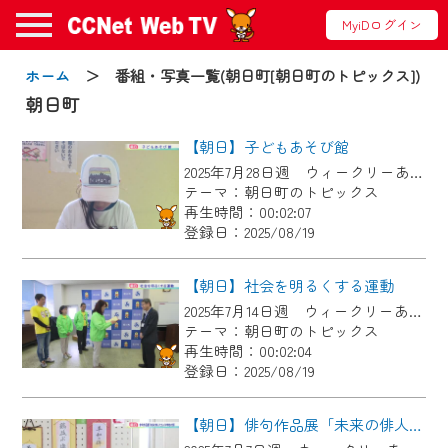
MyiDログイン
お知らせ
ホーム
＞ 番組・写真一覧(朝日町[朝日町のトピックス])
朝日町
【朝日】子どもあそび館
2024/09/02
2025年7月28日週 ウィークリーあさひにて放送
動画配信サービス『CCNet Web TV』は2024
テーマ：朝日町のトピックス
年9月24日からリニューアルします！
再生時間：00:02:07
登録日：2025/08/19
【変更点】
◆デザイン変更により、お住まいの地域
【朝日】社会を明るくする運動
の動画コンテンツが一目瞭然。
2025年7月14日週 ウィークリーあさひにて放送
テーマ：朝日町のトピックス
◆当社アプリやＰＣブラウザから、いつ
再生時間：00:02:04
でも・どこでも・外出先でも！
登録日：2025/08/19
CCNetサービスエリア20市町の地域情報
番組をご視聴いただけます！
【朝日】俳句作品展「未来の俳人たち」（中学校の部）