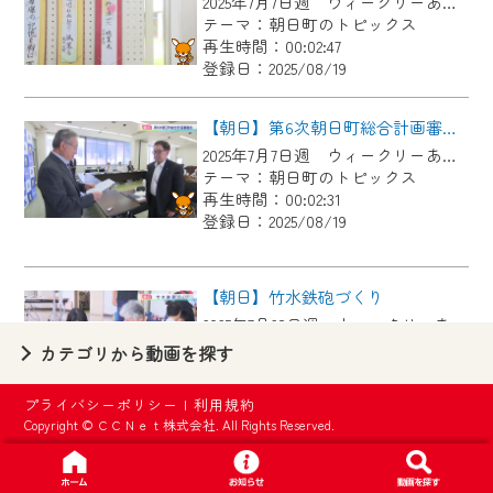
2025年7月7日週 ウィークリーあさひにて放送
【ご注意】
テーマ：朝日町のトピックス
2024年9月24日からはご加入者様へのサー
再生時間：00:02:47
登録日：2025/08/19
ビス向上のため、
『CCNet Web TV』を利用いただくには、
【朝日】第6次朝日町総合計画審議会
一部コンテンツを除き、
2025年7月7日週 ウィークリーあさひにて放送
CCNetサービスへの加入と『CCNetマイ
テーマ：朝日町のトピックス
ページ※』へのログインが必要となりま
再生時間：00:02:31
す。
登録日：2025/08/19
何卒、ご理解ご了承の程よろしくお願い
いたします。
【朝日】竹水鉄砲づくり
2025年7月28日週 ウィークリーあさひにて放送
※マイページへのログインには、MyIDが必
テーマ：朝日町のトピックス
カテゴリから動画を探す
要となります。
再生時間：00:03:14
※MyIDとは、CCNet Web TVを含むCCNetの
登録日：2025/08/19
プライバシーポリシー
|
利用規約
各種サービスをご利用頂くためのIDです。
Copyright © ＣＣＮｅｔ株式会社. All Rights Reserved.
IDはお客様が使っているメールアドレス
【朝日】柿睦会×柿子ども育成会 スカットボール
で設定できます。
2025年1月27日週 ウィークリーあさひにて放送