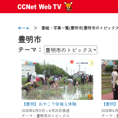
ホーム
＞ 番組・写真一覧(豊明市[豊明市のトピックス
豊明市
テーマ：
2024/09/02
動画配信サービス『CCNet Web
【変更点】
◆デザイン変更により、お住ま
◆当社アプリやＰＣブラウザか
CCNetサービスエリア20市町
【豊明】おやこで田植え体験
【豊明】
【ご注意】
2026年6月22日～6月28日放送
2026年6
テーマ：豊明市のトピックス
テーマ：
2024年9月24日からはご加入