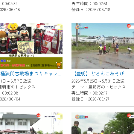
0:02:32
再生時間：00:02:51
いただくには、一部コンテンツを除き、
26/06/18
登録日：2026/06/18
CNetマイページ※』へのログインが必要となります。
くお願いいたします。
yIDが必要となります。
Vを含むCCNetの各種サービスをご利用頂くためのIDです。
アドレスで設定できます。
ーメールアドレスでも作成可能です）
Dの新規登録は
こちら
から
【豊明】どろんこあそび
【豊明】桶狭間古戦場まつりキャラバン隊来局
は引き続きご視聴いただけます。
月1日～6月7日放送
2026年5月25日～5月31日放送
豊明市のトピックス
テーマ：豊明市のトピックス
0:02:08
再生時間：00:02:17
26/06/04
登録日：2026/05/27
ルにともないメンテナンス作業を予定しています。
の画面が「メンテナンス中」になり、ご利用いただけません。