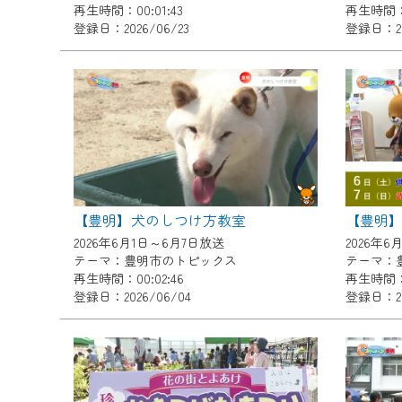
再生時間：00:01:43
再生時間：0
『CCNet Web TV』を利用
登録日：2026/06/23
登録日：20
CCNetサービスへの加入と『C
何卒、ご理解ご了承の程よろし
※マイページへのログインには、M
※MyIDとは、CCNet Web T
IDはお客様が使っているメール
（GmailやYahooなどのフリ
※マイページへのログイン・MyI
【豊明】犬のしつけ方教室
※CCNetアプリをご利用中の方
2026年6月1日～6月7日放送
2026年6
テーマ：豊明市のトピックス
テーマ：
＜メンテナンス情報＞
再生時間：00:02:46
再生時間：0
登録日：2026/06/04
登録日：20
CCNetWebTVのリニューア
日時 9/24 9:30～16:30
作業の間は、CCNetWebTV