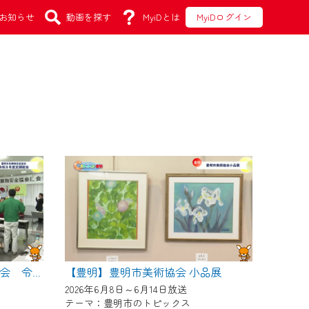
お知らせ
動画を探す
MyiDとは
MyiDログイン
【豊明】豊明市美術協会 小品展
【豊明】豊明市危険物安全協会 令和８年度定期総会
2026年6月8日～6月14日放送
テーマ：豊明市のトピックス