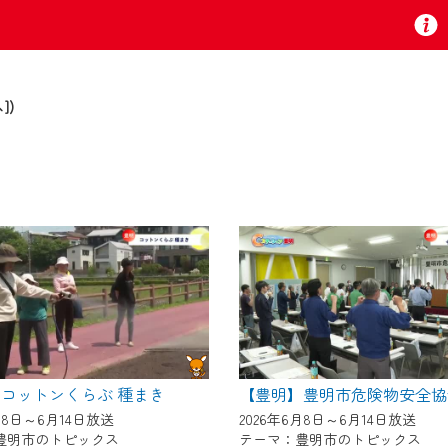
])
お知らせ
 TV』は2024年9月24日からリニューアルします！
いの地域の動画コンテンツが一目瞭然。
ら、いつでも・どこでも・外出先でも！
の地域情報番組をご視聴いただけます！
コットンくらぶ 種まき
月8日～6月14日放送
2026年6月8日～6月14日放送
豊明市のトピックス
テーマ：豊明市のトピックス
者様へのサービス向上のため、