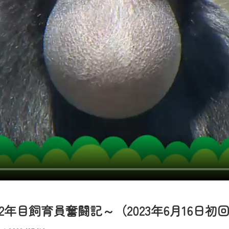
者様へのサービス向上のため、
いただくには、一部コンテンツを除き、
CNetマイページ※』へのログインが必要となります。
くお願いいたします。
yIDが必要となります。
Vを含むCCNetの各種サービスをご利用頂くためのIDです。
アドレスで設定できます。
ーメールアドレスでも作成可能です）
Dの新規登録は
こちら
から
は引き続きご視聴いただけます。
ルにともないメンテナンス作業を予定しています。
年目飼育員奮闘記～（2023年6月16日初