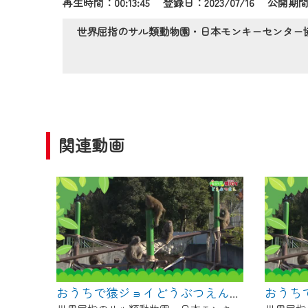
再生時間：00:13:45 登録日：2023/07/16
公開期間：
作業の間は、CCNetWebTV
ご不便をおかけいたしますが、ご
世界屈指のサル類動物園・日本モンキーセンター
関連動画
おうちで猿ジョイどうぶつえん～進化ってどういうこと？～（2025年3月16日初回放送）