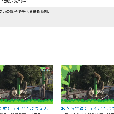
2023/07/16～
の画面が「メンテナンス中」になり、ご利用いただけません。
了承の程よろしくお願いいたします。
協力の親子で学べる動物番組。
おうちで猿ジョイどうぶつえん～ブラッザグエノン～（2025年2月16日初回放送）