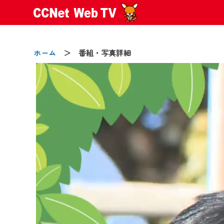
ホーム
＞ 番組・写真詳細
2024/09/02
動画配信サービス『CCNet Web
【変更点】
◆デザイン変更により、お住ま
◆当社アプリやＰＣブラウザか
CCNetサービスエリア20市町
【ご注意】