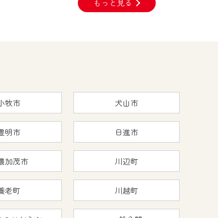
もっと見る
小牧市
犬山市
豊明市
日進市
濃加茂市
川辺町
養老町
川越町