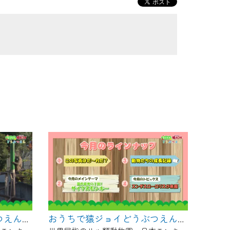
おうちで猿ジョイどうぶつえん～ヨザルってどんなサル？～（2025年1月16日初回放送）
おうちで猿ジョイどうぶつえん～サイクスモンキー～（2024年12月16日初回放送）