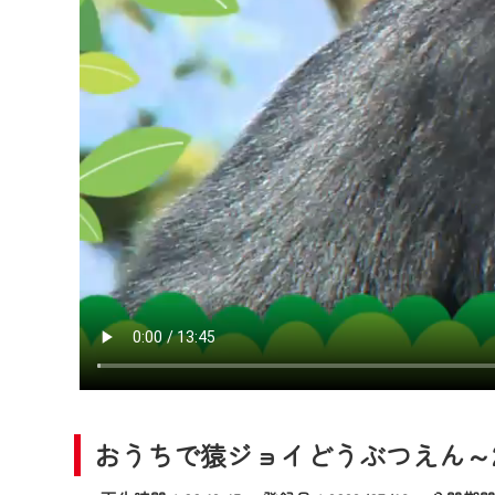
2024年9月24日からはご加入
『CCNet Web TV』を利用
CCNetサービスへの加入と『C
何卒、ご理解ご了承の程よろし
※マイページへのログインには、M
※MyIDとは、CCNet Web T
IDはお客様が使っているメール
（GmailやYahooなどのフリ
※マイページへのログイン・MyI
※CCNetアプリをご利用中の方
＜メンテナンス情報＞
CCNetWebTVのリニューア
日時 9/24 9:30～16:30
おうちで猿ジョイどうぶつえん～2