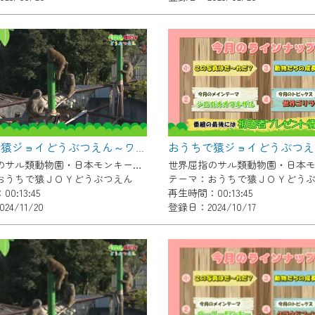
いただくには、一部コンテンツを除き、
CNetマイページ※』へのログインが必要となります。
くお願いいたします。
yIDが必要となります。
Vを含むCCNetの各種サービスをご利用頂くためのIDです。
アドレスで設定できます。
ーメールアドレスでも作成可能です）
おうちで猿ジョイどうぶつえん～ワオキツネザル～（2024年10月16日初回放送）
Dの新規登録は
こちら
から
世界屈指のサル類動物園・日本モンキーセンター協力の親子で学べる動物番組。
おうちで猿ＪＯＹどうぶつえん
テーマ：おうちで猿ＪＯＹどう
は引き続きご視聴いただけます。
0:13:45
再生時間：00:13:45
4/11/20
登録日：2024/10/17
ルにともないメンテナンス作業を予定しています。
の画面が「メンテナンス中」になり、ご利用いただけません。