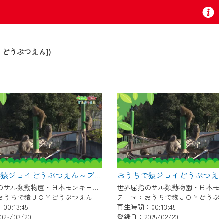
どうぶつえん])
お知らせ
 TV』は2024年9月24日からリニューアルします！
いの地域の動画コンテンツが一目瞭然。
ら、いつでも・どこでも・外出先でも！
おうちで猿ジョイどうぶつえん～ブラッザグエノン～（2025年2月16日初回放送）
の地域情報番組をご視聴いただけます！
世界屈指のサル類動物園・日本モンキーセンター協力の親子で学べる動物番組。
おうちで猿ＪＯＹどうぶつえん
テーマ：おうちで猿ＪＯＹどう
0:13:45
再生時間：00:13:45
者様へのサービス向上のため、
25/03/20
登録日：2025/02/20