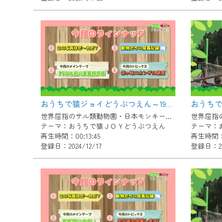
『CCNet Web TV』を利用
CCNetサービスへの加入と『C
何卒、ご理解ご了承の程よろし
※マイページへのログインには、M
※MyIDとは、CCNet Web T
IDはお客様が使っているメール
（GmailやYahooなどのフリ
おうちで猿ジョイどうぶつえん～190年前の霊長類図鑑～（2024年11月16日初回放送）
※マイページへのログイン・MyI
世界屈指のサル類動物園・日本モンキーセンター協力の親子で学べる動物番組。
テーマ：おうちで猿ＪＯＹどうぶつえん
テーマ：
※CCNetアプリをご利用中の方
再生時間：00:13:45
再生時間：0
登録日：2024/12/17
登録日：202
＜メンテナンス情報＞
CCNetWebTVのリニューア
日時 9/24 9:30～16:30
作業の間は、CCNetWebTV