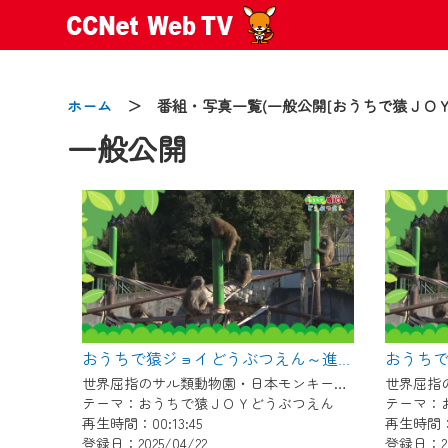
ホーム
＞ 番組・写真一覧(一般公開[おうちで猿ＪＯＹ
一般公開
2024/09/02
動画配信サービス『CCNet Web
【変更点】
◆デザイン変更により、お住ま
◆当社アプリやＰＣブラウザか
おうちで猿ジョイどうぶつえん～進化ってどういうこと？～（2025年3月16日初回放送）
CCNetサービスエリア20市町
世界屈指のサル類動物園・日本モンキーセンター協力の親子で学べる動物番組。
テーマ：おうちで猿ＪＯＹどうぶつえん
テーマ：
【ご注意】
再生時間：00:13:45
再生時間：0
2024年9月24日からはご加入
登録日：2025/04/22
登録日：20