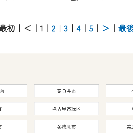
最初
｜＜
｜1
｜
2
｜
3
｜
4
｜
5
｜
＞
｜
最
画
春日井市
町
名古屋市緑区
市
各務原市
美