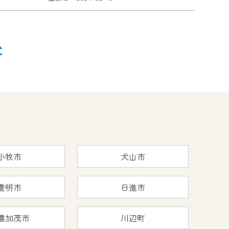
後
小牧市
犬山市
豊明市
日進市
濃加茂市
川辺町