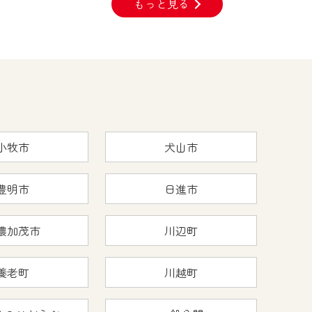
もっと見る
小牧市
犬山市
豊明市
日進市
濃加茂市
川辺町
養老町
川越町