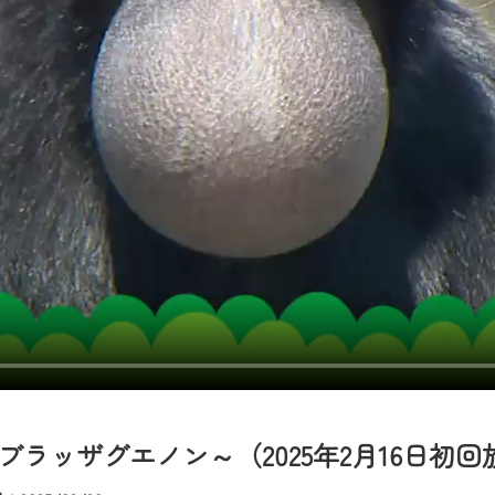
者様へのサービス向上のため、
いただくには、一部コンテンツを除き、
CNetマイページ※』へのログインが必要となります。
くお願いいたします。
yIDが必要となります。
Vを含むCCNetの各種サービスをご利用頂くためのIDです。
アドレスで設定できます。
ーメールアドレスでも作成可能です）
Dの新規登録は
こちら
から
は引き続きご視聴いただけます。
ルにともないメンテナンス作業を予定しています。
ラッザグエノン～（2025年2月16日初回