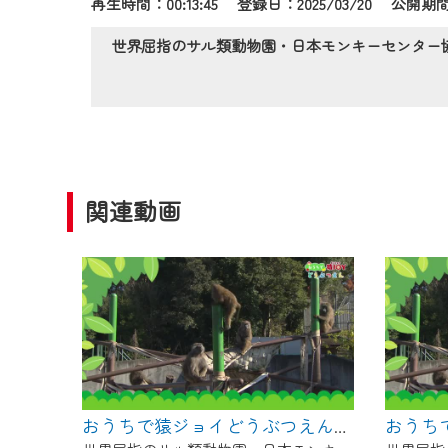
再生時間：00:13:45 登録日：2025/03/20
公開期間：
作業の間は、CCNetWebTV
ご不便をおかけいたしますが、ご
世界屈指のサル類動物園・日本モンキーセンター
関連動画
おうちで猿ジョイどうぶつえん～進化ってどういうこと？～（2025年3月16日初回放送）