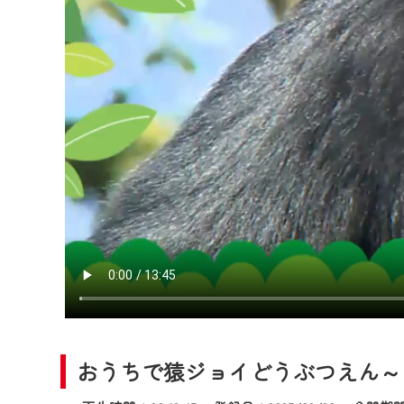
2024年9月24日からはご加入
『CCNet Web TV』を利用
CCNetサービスへの加入と『C
何卒、ご理解ご了承の程よろし
※マイページへのログインには、M
※MyIDとは、CCNet Web T
IDはお客様が使っているメール
（GmailやYahooなどのフリ
※マイページへのログイン・MyI
※CCNetアプリをご利用中の方
＜メンテナンス情報＞
CCNetWebTVのリニューア
日時 9/24 9:30～16:30
おうちで猿ジョイどうぶつえん～ブ