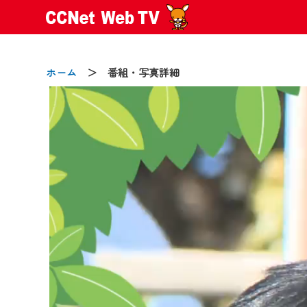
ホーム
＞ 番組・写真詳細
2024/09/02
動画配信サービス『CCNet Web
【変更点】
◆デザイン変更により、お住ま
◆当社アプリやＰＣブラウザか
CCNetサービスエリア20市町
【ご注意】