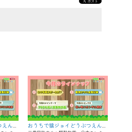
おうちで猿ジョイどうぶつえん～サイクスモンキー～（2024年12月16日初回放送）
おうちで猿ジョイどうぶつえん～190年前の霊長類図鑑～（2024年11月16日初回放送）