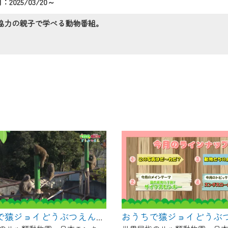
2025/03/20～
の画面が「メンテナンス中」になり、ご利用いただけません。
了承の程よろしくお願いいたします。
協力の親子で学べる動物番組。
おうちで猿ジョイどうぶつえん～ヨザルってどんなサル？～（2025年1月16日初回放送）