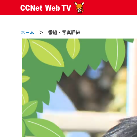
ホーム
＞ 番組・写真詳細
2024/09/02
動画配信サービス『CCNet Web
【変更点】
◆デザイン変更により、お住ま
◆当社アプリやＰＣブラウザか
CCNetサービスエリア20市町
【ご注意】