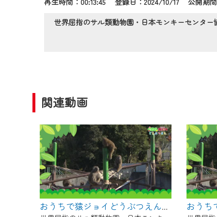
再生時間：00:13:45 登録日：2024/10/17
公開期間：
作業の間は、CCNetWebTV
ご不便をおかけいたしますが、ご
世界屈指のサル類動物園・日本モンキーセンター
関連動画
おうちで猿ジョイどうぶつえん～進化ってどういうこと？～（2025年3月16日初回放送）