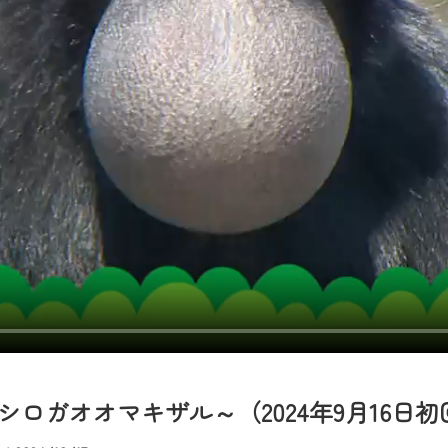
者様へのサービス向上のため、
いただくには、一部コンテンツを除き、
CNetマイページ※』へのログインが必要となります。
くお願いいたします。
yIDが必要となります。
Vを含むCCNetの各種サービスをご利用頂くためのIDです。
アドレスで設定できます。
ーメールアドレスでも作成可能です）
Dの新規登録は
こちら
から
は引き続きご視聴いただけます。
ルにともないメンテナンス作業を予定しています。
ロガオオマキザル～（2024年9月16日初