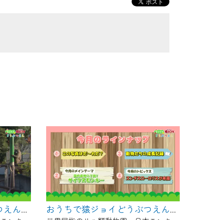
おうちで猿ジョイどうぶつえん～ヨザルってどんなサル？～（2025年1月16日初回放送）
おうちで猿ジョイどうぶつえん～サイクスモンキー～（2024年12月16日初回放送）