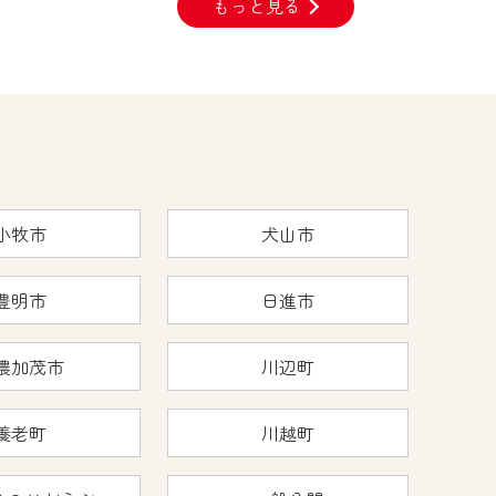
もっと見る
小牧市
犬山市
豊明市
日進市
濃加茂市
川辺町
養老町
川越町