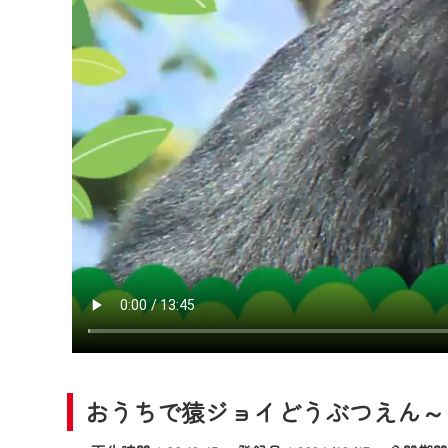
2024年9月24日からはご加入
『CCNet Web TV』を利用
CCNetサービスへの加入と『C
何卒、ご理解ご了承の程よろし
※マイページへのログインには、M
※MyIDとは、CCNet Web T
IDはお客様が使っているメール
（GmailやYahooなどのフリ
※マイページへのログイン・MyI
※CCNetアプリをご利用中の方
＜メンテナンス情報＞
CCNetWebTVのリニューア
日時 9/24 9:30～16:30
おうちで猿ジョイどうぶつえん～シ