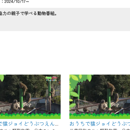
2024/10/17～
の画面が「メンテナンス中」になり、ご利用いただけません。
了承の程よろしくお願いいたします。
協力の親子で学べる動物番組。
おうちで猿ジョイどうぶつえん～ブラッザグエノン～（2025年2月16日初回放送）