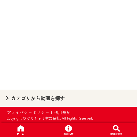
【ご注意】
2024年9月24日からはご加入者様へのサー
ビス向上のため、
『CCNet Web TV』を利用いただくには、
一部コンテンツを除き、
CCNetサービスへの加入と『CCNetマイ
ページ※』へのログインが必要となりま
す。
何卒、ご理解ご了承の程よろしくお願い
いたします。
※マイページへのログインには、MyIDが必
カテゴリから動画を探す
要となります。
※MyIDとは、CCNet Web TVを含むCCNetの
プライバシーポリシー
|
利用規約
各種サービスをご利用頂くためのIDです。
Copyright © ＣＣＮｅｔ株式会社. All Rights Reserved.
IDはお客様が使っているメールアドレス
で設定できます。