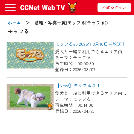
MyiDログイン
お知らせ
ホーム
＞ 番組・写真一覧(モッフる[モッフる])
モッフる
モッフる#5 2026年8月16日～放送！
2024/09/02
愛犬と一緒に利用できるエリア内外の「ドッグラン」や「ドッグカフェ」、猫にふれあうことのできる「猫カフェ」などペットと楽しめる施設情報をお届けします。 【放送日時】 （月・水）19:00～ （火・木）6:30～ （土）18:00～ （日）9:00～
動画配信サービス『CCNet Web TV』は2024
テーマ：モッフる
年9月24日からリニューアルします！
再生時間：00:00:30
登録日：2026/08/07
【変更点】
◆デザイン変更により、お住まいの地域
【New!】モッフる＃１
の動画コンテンツが一目瞭然。
愛犬と一緒に利用できるエリア内外の「ドッグラン」や「ドッグカフェ」、猫にふれあうことのできる「猫カフェ」などペットと楽しめる施設情報をお届けします。 オンエア2026年4月16日～4月30日 ※番組内の情報はオンエア時期のものです
テーマ：モッフる
◆当社アプリやＰＣブラウザから、いつ
再生時間：00:14:00
でも・どこでも・外出先でも！
登録日：2026/04/23
CCNetサービスエリア20市町の地域情報
番組をご視聴いただけます！