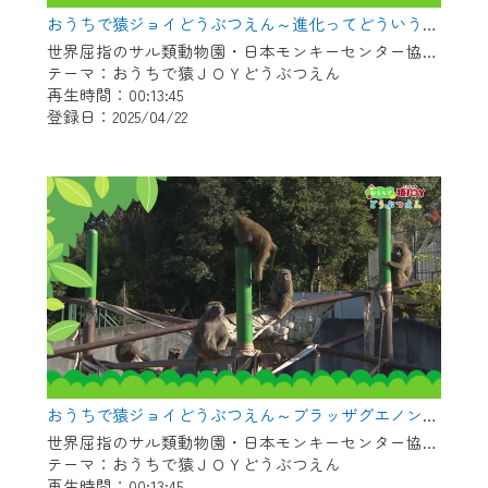
※マイページへのログインには、MyIDが必
おうちで猿ジョイどうぶつえん～進化ってどういうこと？～（2025年3月16日初回放送）
要となります。
世界屈指のサル類動物園・日本モンキーセンター協力の親子で学べる動物番組。
※MyIDとは、CCNet Web TVを含むCCNetの
テーマ：おうちで猿ＪＯＹどうぶつえん
各種サービスをご利用頂くためのIDです。
再生時間：00:13:45
IDはお客様が使っているメールアドレス
登録日：2025/04/22
で設定できます。
（GmailやYahooなどのフリーメールアドレ
スでも作成可能です）
※マイページへのログイン・MyIDの新規登
録は
こちら
から
※CCNetアプリをご利用中の方は引き続き
ご視聴いただけます。
＜メンテナンス情報＞
CCNetWebTVのリニューアルにともないメ
おうちで猿ジョイどうぶつえん～ブラッザグエノン～（2025年2月16日初回放送）
ンテナンス作業を予定しています。
世界屈指のサル類動物園・日本モンキーセンター協力の親子で学べる動物番組。
テーマ：おうちで猿ＪＯＹどうぶつえん
日時 9/24 9:30～16:30
再生時間：00:13:45