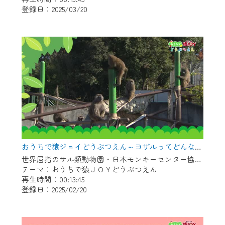
登録日：2025/03/20
作業の間は、CCNetWebTVの画面が「メン
テナンス中」になり、ご利用いただけませ
ん。
ご不便をおかけいたしますが、ご了承の程
よろしくお願いいたします。
おうちで猿ジョイどうぶつえん～ヨザルってどんなサル？～（2025年1月16日初回放送）
世界屈指のサル類動物園・日本モンキーセンター協力の親子で学べる動物番組。
テーマ：おうちで猿ＪＯＹどうぶつえん
再生時間：00:13:45
登録日：2025/02/20