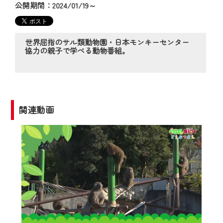
の動画コンテンツが一目瞭然。
公開期間：2024/01/19～
◆当社アプリやＰＣブラウザから、いつ
でも・どこでも・外出先でも！
CCNetサービスエリア20市町の地域情報
世界屈指のサル類動物園・日本モンキーセンター
協力の親子で学べる動物番組。
番組をご視聴いただけます！
【ご注意】
2024年9月24日からはご加入者様へのサー
ビス向上のため、
関連動画
『CCNet Web TV』を利用いただくには、
一部コンテンツを除き、
CCNetサービスへの加入と『CCNetマイ
ページ※』へのログインが必要となりま
す。
何卒、ご理解ご了承の程よろしくお願い
いたします。