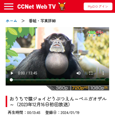
MyiDログイン
ホーム
＞ 番組・写真詳細
お知らせ
2024/09/02
動画配信サービス『CCNet Web TV』は2024
年9月24日からリニューアルします！
おうちで猿ジョイどうぶつえん～ベニガオザル
【変更点】
～（2023年12月16日初回放送）
◆デザイン変更により、お住まいの地域
再生時間：00:13:45 登録日：2024/01/19