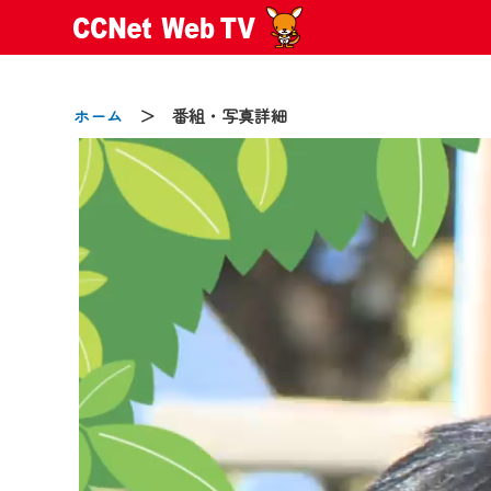
ホーム
＞ 番組・写真詳細
2024/09/02
動画配信サービス『CCNet Web
【変更点】
◆デザイン変更により、お住ま
◆当社アプリやＰＣブラウザか
CCNetサービスエリア20市町
【ご注意】