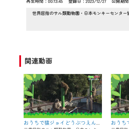
再生時間：00:13:45 登録日：2023/12/27
公開期間：2
作業の間は、CCNetWebTV
ご不便をおかけいたしますが、ご
世界屈指のサル類動物園・日本モンキーセンター
関連動画
おうちで猿ジョイどうぶつえん～進化ってどういうこと？～（2025年3月16日初回放送）