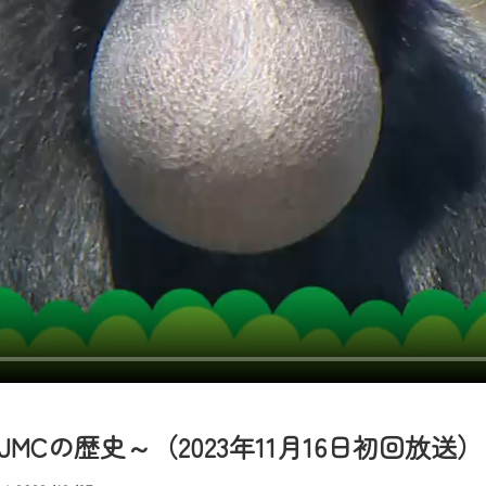
者様へのサービス向上のため、
いただくには、一部コンテンツを除き、
CNetマイページ※』へのログインが必要となります。
くお願いいたします。
yIDが必要となります。
Vを含むCCNetの各種サービスをご利用頂くためのIDです。
アドレスで設定できます。
ーメールアドレスでも作成可能です）
Dの新規登録は
こちら
から
は引き続きご視聴いただけます。
ルにともないメンテナンス作業を予定しています。
Cの歴史～（2023年11月16日初回放送）