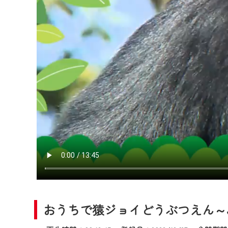
2024年9月24日からはご加入
『CCNet Web TV』を利用
CCNetサービスへの加入と『C
何卒、ご理解ご了承の程よろし
※マイページへのログインには、M
※MyIDとは、CCNet Web T
IDはお客様が使っているメール
（GmailやYahooなどのフリ
※マイページへのログイン・MyI
※CCNetアプリをご利用中の方
＜メンテナンス情報＞
CCNetWebTVのリニューア
日時 9/24 9:30～16:30
おうちで猿ジョイどうぶつえん～JM