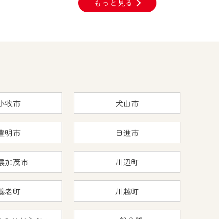
もっと見る
小牧市
犬山市
豊明市
日進市
濃加茂市
川辺町
養老町
川越町