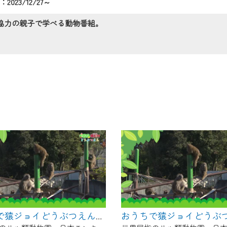
023/12/27～
の画面が「メンテナンス中」になり、ご利用いただけません。
了承の程よろしくお願いいたします。
協力の親子で学べる動物番組。
おうちで猿ジョイどうぶつえん～ブラッザグエノン～（2025年2月16日初回放送）