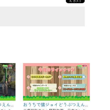
おうちで猿ジョイどうぶつえん～ヨザルってどんなサル？～（2025年1月16日初回放送）
おうちで猿ジョイどうぶつえん～サイクスモンキー～（2024年12月16日初回放送）