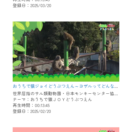
登録日：2025/03/20
作業の間は、CCNetWebTVの画面が「メン
テナンス中」になり、ご利用いただけませ
ん。
ご不便をおかけいたしますが、ご了承の程
よろしくお願いいたします。
おうちで猿ジョイどうぶつえん～ヨザルってどんなサル？～（2025年1月16日初回放送）
世界屈指のサル類動物園・日本モンキーセンター協力の親子で学べる動物番組。
テーマ：おうちで猿ＪＯＹどうぶつえん
再生時間：00:13:45
登録日：2025/02/20