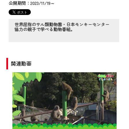
の動画コンテンツが一目瞭然。
公開期間：2023/11/19～
◆当社アプリやＰＣブラウザから、いつ
でも・どこでも・外出先でも！
CCNetサービスエリア20市町の地域情報
世界屈指のサル類動物園・日本モンキーセンター
協力の親子で学べる動物番組。
番組をご視聴いただけます！
【ご注意】
2024年9月24日からはご加入者様へのサー
ビス向上のため、
関連動画
『CCNet Web TV』を利用いただくには、
一部コンテンツを除き、
CCNetサービスへの加入と『CCNetマイ
ページ※』へのログインが必要となりま
す。
何卒、ご理解ご了承の程よろしくお願い
いたします。