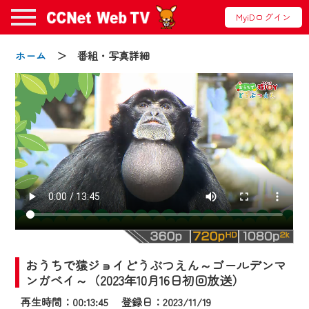
MyiDログイン
ホーム
＞ 番組・写真詳細
お知らせ
2024/09/02
動画配信サービス『CCNet Web TV』は2024
年9月24日からリニューアルします！
おうちで猿ジョイどうぶつえん～ゴールデンマ
【変更点】
ンガベイ～（2023年10月16日初回放送）
◆デザイン変更により、お住まいの地域
再生時間：00:13:45 登録日：2023/11/19