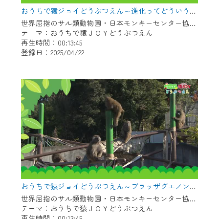
※マイページへのログインには、MyIDが必
おうちで猿ジョイどうぶつえん～進化ってどういうこと？～（2025年3月16日初回放送）
要となります。
世界屈指のサル類動物園・日本モンキーセンター協力の親子で学べる動物番組。
※MyIDとは、CCNet Web TVを含むCCNetの
テーマ：おうちで猿ＪＯＹどうぶつえん
各種サービスをご利用頂くためのIDです。
再生時間：00:13:45
IDはお客様が使っているメールアドレス
登録日：2025/04/22
で設定できます。
（GmailやYahooなどのフリーメールアドレ
スでも作成可能です）
※マイページへのログイン・MyIDの新規登
録は
こちら
から
※CCNetアプリをご利用中の方は引き続き
ご視聴いただけます。
＜メンテナンス情報＞
CCNetWebTVのリニューアルにともないメ
おうちで猿ジョイどうぶつえん～ブラッザグエノン～（2025年2月16日初回放送）
ンテナンス作業を予定しています。
世界屈指のサル類動物園・日本モンキーセンター協力の親子で学べる動物番組。
テーマ：おうちで猿ＪＯＹどうぶつえん
日時 9/24 9:30～16:30
再生時間：00:13:45