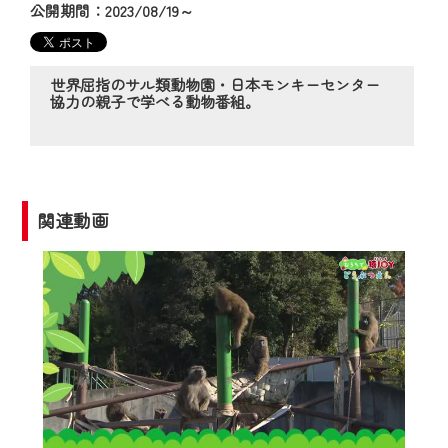
の動画コンテンツが一目瞭然。
公開期間：2023/08/19～
◆当社アプリやＰＣブラウザから、いつ
でも・どこでも・外出先でも！
CCNetサービスエリア20市町の地域情報
世界屈指のサル類動物園・日本モンキーセンター
協力の親子で学べる動物番組。
番組をご視聴いただけます！
【ご注意】
2024年9月24日からはご加入者様へのサー
ビス向上のため、
関連動画
『CCNet Web TV』を利用いただくには、
一部コンテンツを除き、
CCNetサービスへの加入と『CCNetマイ
ページ※』へのログインが必要となりま
す。
何卒、ご理解ご了承の程よろしくお願い
いたします。