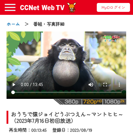
MyiDログイン
ホーム
＞ 番組・写真詳細
お知らせ
2024/09/02
動画配信サービス『CCNet Web TV』は2024
年9月24日からリニューアルします！
おうちで猿ジョイどうぶつえん～マントヒヒ～
【変更点】
（2023年7月16日初回放送）
◆デザイン変更により、お住まいの地域
再生時間：00:13:45 登録日：2023/08/19