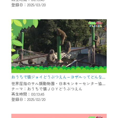
登録日：2025/03/20
作業の間は、CCNetWebTVの画面が「メン
テナンス中」になり、ご利用いただけませ
ん。
ご不便をおかけいたしますが、ご了承の程
よろしくお願いいたします。
おうちで猿ジョイどうぶつえん～ヨザルってどんなサル？～（2025年1月16日初回放送）
世界屈指のサル類動物園・日本モンキーセンター協力の親子で学べる動物番組。
テーマ：おうちで猿ＪＯＹどうぶつえん
再生時間：00:13:45
登録日：2025/02/20