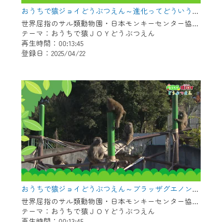
※マイページへのログインには、MyIDが必
おうちで猿ジョイどうぶつえん～進化ってどういうこと？～（2025年3月16日初回放送）
要となります。
世界屈指のサル類動物園・日本モンキーセンター協力の親子で学べる動物番組。
※MyIDとは、CCNet Web TVを含むCCNetの
テーマ：おうちで猿ＪＯＹどうぶつえん
各種サービスをご利用頂くためのIDです。
再生時間：00:13:45
IDはお客様が使っているメールアドレス
登録日：2025/04/22
で設定できます。
（GmailやYahooなどのフリーメールアドレ
スでも作成可能です）
※マイページへのログイン・MyIDの新規登
録は
こちら
から
※CCNetアプリをご利用中の方は引き続き
ご視聴いただけます。
＜メンテナンス情報＞
CCNetWebTVのリニューアルにともないメ
おうちで猿ジョイどうぶつえん～ブラッザグエノン～（2025年2月16日初回放送）
ンテナンス作業を予定しています。
世界屈指のサル類動物園・日本モンキーセンター協力の親子で学べる動物番組。
テーマ：おうちで猿ＪＯＹどうぶつえん
日時 9/24 9:30～16:30
再生時間：00:13:45