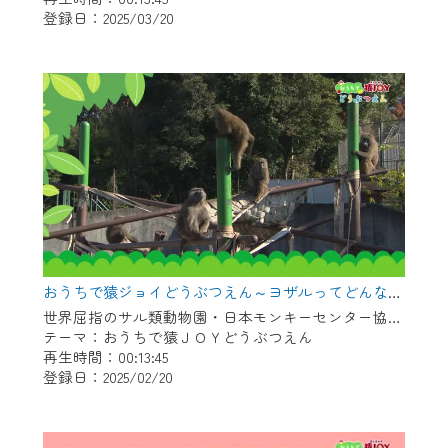
登録日：2025/03/20
作業の間は、CCNetWebTVの画面が「メン
テナンス中」になり、ご利用いただけませ
ん。
ご不便をおかけいたしますが、ご了承の程
よろしくお願いいたします。
おうちで猿ジョイどうぶつえん～ヨザルってどんなサル？～（2025年1月16日初回放送）
世界屈指のサル類動物園・日本モンキーセンター協力の親子で学べる動物番組。
テーマ：おうちで猿ＪＯＹどうぶつえん
再生時間：00:13:45
登録日：2025/02/20