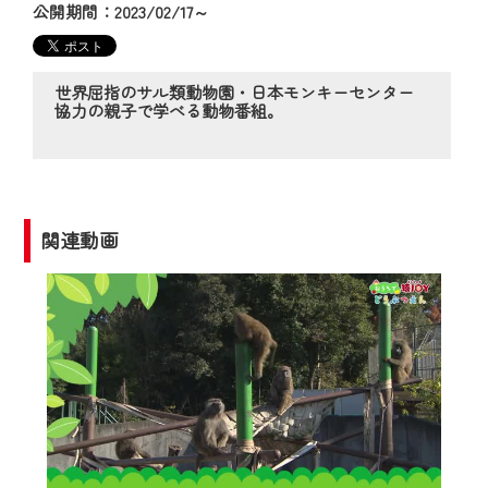
の動画コンテンツが一目瞭然。
公開期間：2023/02/17～
◆当社アプリやＰＣブラウザから、いつ
でも・どこでも・外出先でも！
CCNetサービスエリア20市町の地域情報
世界屈指のサル類動物園・日本モンキーセンター
協力の親子で学べる動物番組。
番組をご視聴いただけます！
【ご注意】
2024年9月24日からはご加入者様へのサー
ビス向上のため、
関連動画
『CCNet Web TV』を利用いただくには、
一部コンテンツを除き、
CCNetサービスへの加入と『CCNetマイ
ページ※』へのログインが必要となりま
す。
何卒、ご理解ご了承の程よろしくお願い
いたします。