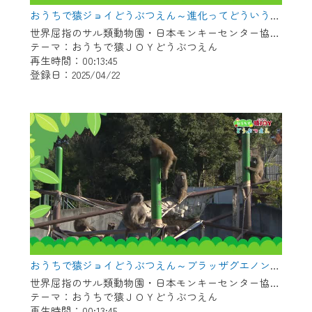
※マイページへのログインには、MyIDが必
おうちで猿ジョイどうぶつえん～進化ってどういうこと？～（2025年3月16日初回放送）
要となります。
世界屈指のサル類動物園・日本モンキーセンター協力の親子で学べる動物番組。
※MyIDとは、CCNet Web TVを含むCCNetの
テーマ：おうちで猿ＪＯＹどうぶつえん
各種サービスをご利用頂くためのIDです。
再生時間：00:13:45
IDはお客様が使っているメールアドレス
登録日：2025/04/22
で設定できます。
（GmailやYahooなどのフリーメールアドレ
スでも作成可能です）
※マイページへのログイン・MyIDの新規登
録は
こちら
から
※CCNetアプリをご利用中の方は引き続き
ご視聴いただけます。
＜メンテナンス情報＞
CCNetWebTVのリニューアルにともないメ
おうちで猿ジョイどうぶつえん～ブラッザグエノン～（2025年2月16日初回放送）
ンテナンス作業を予定しています。
世界屈指のサル類動物園・日本モンキーセンター協力の親子で学べる動物番組。
テーマ：おうちで猿ＪＯＹどうぶつえん
日時 9/24 9:30～16:30
再生時間：00:13:45