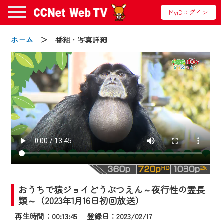
MyiDログイン
ホーム
＞ 番組・写真詳細
お知らせ
2024/09/02
動画配信サービス『CCNet Web TV』は2024
年9月24日からリニューアルします！
おうちで猿ジョイどうぶつえん～夜行性の霊長
【変更点】
類～（2023年1月16日初回放送）
◆デザイン変更により、お住まいの地域
再生時間：00:13:45 登録日：2023/02/17