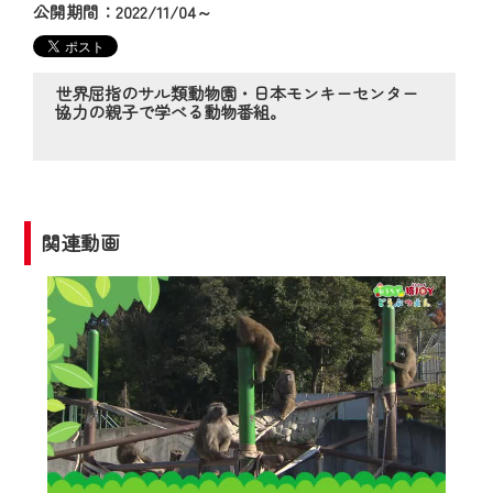
の動画コンテンツが一目瞭然。
公開期間：2022/11/04～
◆当社アプリやＰＣブラウザから、いつ
でも・どこでも・外出先でも！
CCNetサービスエリア20市町の地域情報
世界屈指のサル類動物園・日本モンキーセンター
協力の親子で学べる動物番組。
番組をご視聴いただけます！
【ご注意】
2024年9月24日からはご加入者様へのサー
ビス向上のため、
関連動画
『CCNet Web TV』を利用いただくには、
一部コンテンツを除き、
CCNetサービスへの加入と『CCNetマイ
ページ※』へのログインが必要となりま
す。
何卒、ご理解ご了承の程よろしくお願い
いたします。