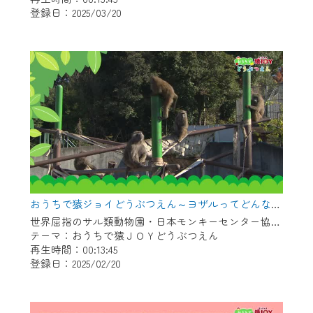
登録日：2025/03/20
作業の間は、CCNetWebTVの画面が「メン
テナンス中」になり、ご利用いただけませ
ん。
ご不便をおかけいたしますが、ご了承の程
よろしくお願いいたします。
おうちで猿ジョイどうぶつえん～ヨザルってどんなサル？～（2025年1月16日初回放送）
世界屈指のサル類動物園・日本モンキーセンター協力の親子で学べる動物番組。
テーマ：おうちで猿ＪＯＹどうぶつえん
再生時間：00:13:45
登録日：2025/02/20