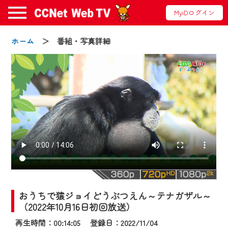
MyiDログイン
ホーム
＞ 番組・写真詳細
お知らせ
2024/09/02
動画配信サービス『CCNet Web TV』は2024
年9月24日からリニューアルします！
おうちで猿ジョイどうぶつえん～テナガザル～
【変更点】
（2022年10月16日初回放送）
◆デザイン変更により、お住まいの地域
再生時間：00:14:05 登録日：2022/11/04