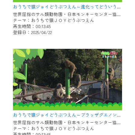
※マイページへのログインには、MyIDが必
おうちで猿ジョイどうぶつえん～進化ってどういうこと？～（2025年3月16日初回放送）
要となります。
世界屈指のサル類動物園・日本モンキーセンター協力の親子で学べる動物番組。
※MyIDとは、CCNet Web TVを含むCCNetの
テーマ：おうちで猿ＪＯＹどうぶつえん
各種サービスをご利用頂くためのIDです。
再生時間：00:13:45
IDはお客様が使っているメールアドレス
登録日：2025/04/22
で設定できます。
（GmailやYahooなどのフリーメールアドレ
スでも作成可能です）
※マイページへのログイン・MyIDの新規登
録は
こちら
から
※CCNetアプリをご利用中の方は引き続き
ご視聴いただけます。
＜メンテナンス情報＞
CCNetWebTVのリニューアルにともないメ
おうちで猿ジョイどうぶつえん～ブラッザグエノン～（2025年2月16日初回放送）
ンテナンス作業を予定しています。
世界屈指のサル類動物園・日本モンキーセンター協力の親子で学べる動物番組。
テーマ：おうちで猿ＪＯＹどうぶつえん
日時 9/24 9:30～16:30
再生時間：00:13:45