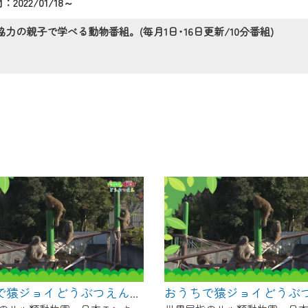
2022/01/18～
の画面が「メンテナンス中」になり、ご利用いただけません。
了承の程よろしくお願いいたします。
の親子で学べる動物番組。(毎月1日･16日更新/10分番組)
おうちで猿ジョイどうぶつえん～ブラッザグエノン～（2025年2月16日初回放送）