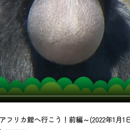
者様へのサービス向上のため、
いただくには、一部コンテンツを除き、
CNetマイページ※』へのログインが必要となります。
くお願いいたします。
yIDが必要となります。
Vを含むCCNetの各種サービスをご利用頂くためのIDです。
アドレスで設定できます。
ーメールアドレスでも作成可能です）
Dの新規登録は
こちら
から
は引き続きご視聴いただけます。
ルにともないメンテナンス作業を予定しています。
フリカ館へ行こう！前編～(2022年1月1