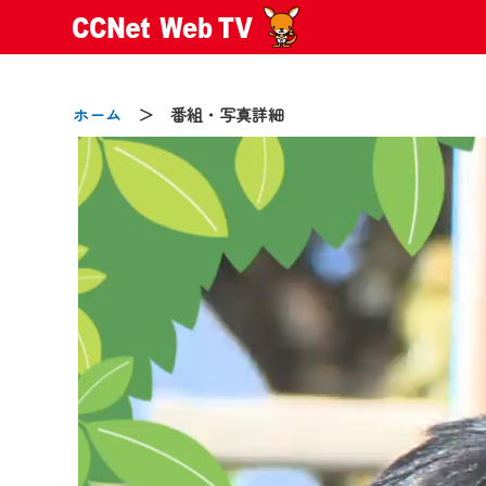
ホーム
＞ 番組・写真詳細
2024/09/02
動画配信サービス『CCNet Web
【変更点】
◆デザイン変更により、お住ま
◆当社アプリやＰＣブラウザか
CCNetサービスエリア20市町
【ご注意】