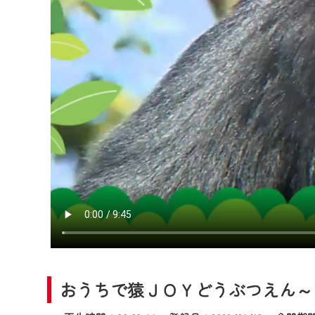
2024年9月24日からはご加入
『CCNet Web TV』を利用
CCNetサービスへの加入と『C
何卒、ご理解ご了承の程よろし
※マイページへのログインには、M
※MyIDとは、CCNet Web T
IDはお客様が使っているメール
（GmailやYahooなどのフリ
※マイページへのログイン・MyI
※CCNetアプリをご利用中の方
＜メンテナンス情報＞
CCNetWebTVのリニューア
日時 9/24 9:30～16:30
おうちで猿ＪＯＹどうぶつえん～ア