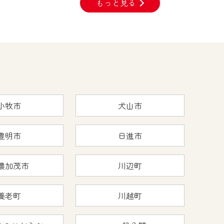
もっと見る
小牧市
犬山市
豊明市
日進市
濃加茂市
川辺町
養老町
川越町