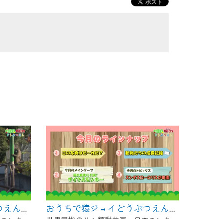
おうちで猿ジョイどうぶつえん～ヨザルってどんなサル？～（2025年1月16日初回放送）
おうちで猿ジョイどうぶつえん～サイクスモンキー～（2024年12月16日初回放送）