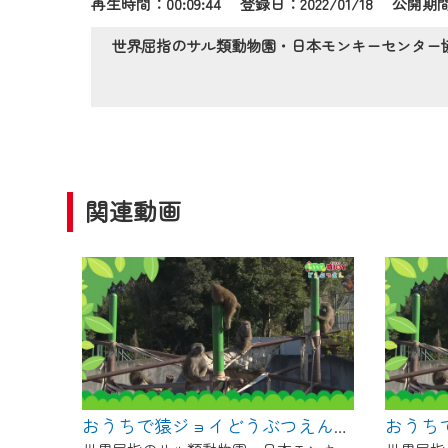
再生時間：00:09:44 登録日：2022/01/18
公開期間：
作業の間は、CCNetWebTV
ご不便をおかけいたしますが、ご
世界屈指のサル類動物園・日本モンキーセンター協力
関連動画
おうちで猿ジョイどうぶつえん～進化ってどういうこと？～（2025年3月16日初回放送）