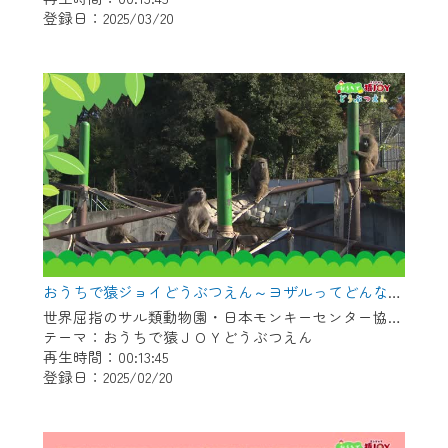
登録日：2025/03/20
作業の間は、CCNetWebTVの画面が「メン
テナンス中」になり、ご利用いただけませ
ん。
ご不便をおかけいたしますが、ご了承の程
よろしくお願いいたします。
おうちで猿ジョイどうぶつえん～ヨザルってどんなサル？～（2025年1月16日初回放送）
世界屈指のサル類動物園・日本モンキーセンター協力の親子で学べる動物番組。
テーマ：おうちで猿ＪＯＹどうぶつえん
再生時間：00:13:45
登録日：2025/02/20