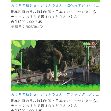
※マイページへのログインには、MyIDが必
おうちで猿ジョイどうぶつえん～進化ってどういうこと？～（2025年3月16日初回放送）
要となります。
世界屈指のサル類動物園・日本モンキーセンター協力の親子で学べる動物番組。
※MyIDとは、CCNet Web TVを含むCCNetの
テーマ：おうちで猿ＪＯＹどうぶつえん
各種サービスをご利用頂くためのIDです。
再生時間：00:13:45
IDはお客様が使っているメールアドレス
登録日：2025/04/22
で設定できます。
（GmailやYahooなどのフリーメールアドレ
スでも作成可能です）
※マイページへのログイン・MyIDの新規登
録は
こちら
から
※CCNetアプリをご利用中の方は引き続き
ご視聴いただけます。
＜メンテナンス情報＞
CCNetWebTVのリニューアルにともないメ
おうちで猿ジョイどうぶつえん～ブラッザグエノン～（2025年2月16日初回放送）
ンテナンス作業を予定しています。
世界屈指のサル類動物園・日本モンキーセンター協力の親子で学べる動物番組。
テーマ：おうちで猿ＪＯＹどうぶつえん
日時 9/24 9:30～16:30
再生時間：00:13:45