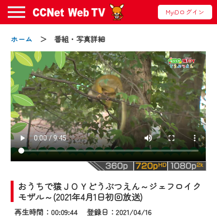
MyiDログイン
ホーム
＞ 番組・写真詳細
お知らせ
2024/09/02
動画配信サービス『CCNet Web TV』は2024
年9月24日からリニューアルします！
おうちで猿ＪＯＹどうぶつえん～ジェフロイク
【変更点】
モザル～(2021年4月1日初回放送)
◆デザイン変更により、お住まいの地域
再生時間：00:09:44 登録日：2021/04/16