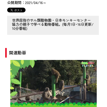
の動画コンテンツが一目瞭然。
公開期間：2021/04/16～
◆当社アプリやＰＣブラウザから、いつ
でも・どこでも・外出先でも！
CCNetサービスエリア20市町の地域情報
世界屈指のサル類動物園・日本モンキーセンター
協力の親子で学べる動物番組。(毎月1日･16日更新/
番組をご視聴いただけます！
10分番組)
【ご注意】
2024年9月24日からはご加入者様へのサー
ビス向上のため、
関連動画
『CCNet Web TV』を利用いただくには、
一部コンテンツを除き、
CCNetサービスへの加入と『CCNetマイ
ページ※』へのログインが必要となりま
す。
何卒、ご理解ご了承の程よろしくお願い
いたします。