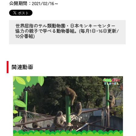
の動画コンテンツが一目瞭然。
公開期間：2021/02/16～
◆当社アプリやＰＣブラウザから、いつ
でも・どこでも・外出先でも！
CCNetサービスエリア20市町の地域情報
世界屈指のサル類動物園・日本モンキーセンター
協力の親子で学べる動物番組。(毎月1日･16日更新/
番組をご視聴いただけます！
10分番組)
【ご注意】
2024年9月24日からはご加入者様へのサー
ビス向上のため、
関連動画
『CCNet Web TV』を利用いただくには、
一部コンテンツを除き、
CCNetサービスへの加入と『CCNetマイ
ページ※』へのログインが必要となりま
す。
何卒、ご理解ご了承の程よろしくお願い
いたします。