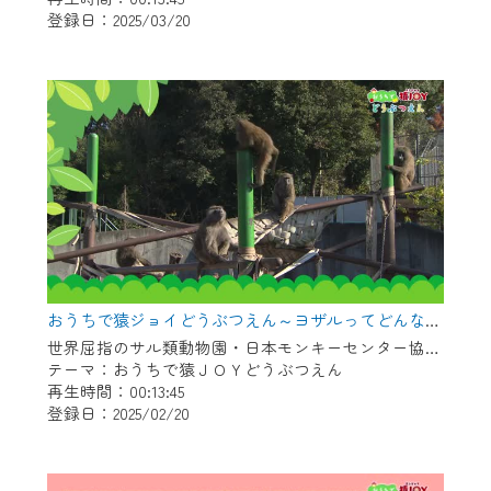
登録日：2025/03/20
作業の間は、CCNetWebTVの画面が「メン
テナンス中」になり、ご利用いただけませ
ん。
ご不便をおかけいたしますが、ご了承の程
よろしくお願いいたします。
おうちで猿ジョイどうぶつえん～ヨザルってどんなサル？～（2025年1月16日初回放送）
世界屈指のサル類動物園・日本モンキーセンター協力の親子で学べる動物番組。
テーマ：おうちで猿ＪＯＹどうぶつえん
再生時間：00:13:45
登録日：2025/02/20