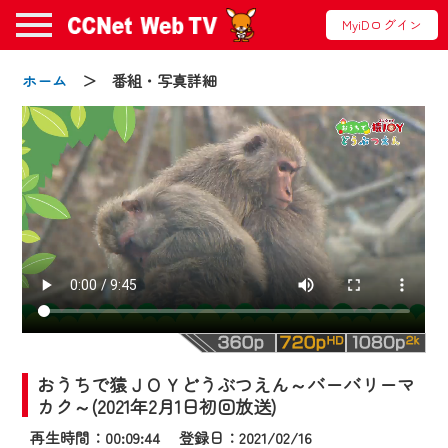
MyiDログイン
ホーム
＞ 番組・写真詳細
お知らせ
2024/09/02
動画配信サービス『CCNet Web TV』は2024
年9月24日からリニューアルします！
おうちで猿ＪＯＹどうぶつえん～バーバリーマ
【変更点】
カク～(2021年2月1日初回放送)
◆デザイン変更により、お住まいの地域
再生時間：00:09:44 登録日：2021/02/16