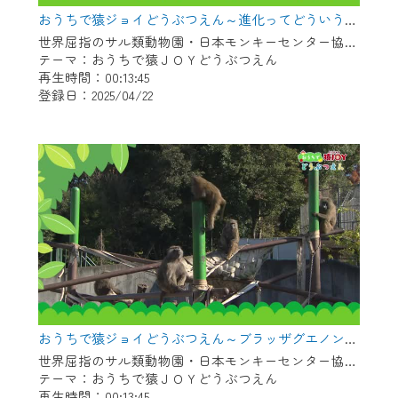
※マイページへのログインには、MyIDが必
おうちで猿ジョイどうぶつえん～進化ってどういうこと？～（2025年3月16日初回放送）
要となります。
世界屈指のサル類動物園・日本モンキーセンター協力の親子で学べる動物番組。
※MyIDとは、CCNet Web TVを含むCCNetの
テーマ：おうちで猿ＪＯＹどうぶつえん
各種サービスをご利用頂くためのIDです。
再生時間：00:13:45
IDはお客様が使っているメールアドレス
登録日：2025/04/22
で設定できます。
（GmailやYahooなどのフリーメールアドレ
スでも作成可能です）
※マイページへのログイン・MyIDの新規登
録は
こちら
から
※CCNetアプリをご利用中の方は引き続き
ご視聴いただけます。
＜メンテナンス情報＞
CCNetWebTVのリニューアルにともないメ
おうちで猿ジョイどうぶつえん～ブラッザグエノン～（2025年2月16日初回放送）
ンテナンス作業を予定しています。
世界屈指のサル類動物園・日本モンキーセンター協力の親子で学べる動物番組。
テーマ：おうちで猿ＪＯＹどうぶつえん
日時 9/24 9:30～16:30
再生時間：00:13:45