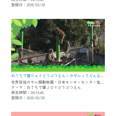
登録日：2025/03/20
作業の間は、CCNetWebTVの画面が「メン
テナンス中」になり、ご利用いただけませ
ん。
ご不便をおかけいたしますが、ご了承の程
よろしくお願いいたします。
おうちで猿ジョイどうぶつえん～ヨザルってどんなサル？～（2025年1月16日初回放送）
世界屈指のサル類動物園・日本モンキーセンター協力の親子で学べる動物番組。
テーマ：おうちで猿ＪＯＹどうぶつえん
再生時間：00:13:45
登録日：2025/02/20