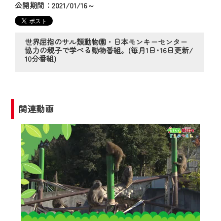
の動画コンテンツが一目瞭然。
公開期間：2021/01/16～
◆当社アプリやＰＣブラウザから、いつ
でも・どこでも・外出先でも！
CCNetサービスエリア20市町の地域情報
世界屈指のサル類動物園・日本モンキーセンター
協力の親子で学べる動物番組。(毎月1日･16日更新/
番組をご視聴いただけます！
10分番組)
【ご注意】
2024年9月24日からはご加入者様へのサー
ビス向上のため、
関連動画
『CCNet Web TV』を利用いただくには、
一部コンテンツを除き、
CCNetサービスへの加入と『CCNetマイ
ページ※』へのログインが必要となりま
す。
何卒、ご理解ご了承の程よろしくお願い
いたします。