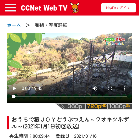
MyiDログイン
ホーム
＞ 番組・写真詳細
お知らせ
2024/09/02
動画配信サービス『CCNet Web TV』は2024
年9月24日からリニューアルします！
おうちで猿ＪＯＹどうぶつえん～ワオキツネザ
【変更点】
ル～(2021年1月1日初回放送)
◆デザイン変更により、お住まいの地域
再生時間：00:09:44 登録日：2021/01/16