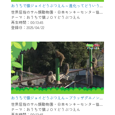
※マイページへのログインには、MyIDが必
おうちで猿ジョイどうぶつえん～進化ってどういうこと？～（2025年3月16日初回放送）
要となります。
世界屈指のサル類動物園・日本モンキーセンター協力の親子で学べる動物番組。
※MyIDとは、CCNet Web TVを含むCCNetの
テーマ：おうちで猿ＪＯＹどうぶつえん
各種サービスをご利用頂くためのIDです。
再生時間：00:13:45
IDはお客様が使っているメールアドレス
登録日：2025/04/22
で設定できます。
（GmailやYahooなどのフリーメールアドレ
スでも作成可能です）
※マイページへのログイン・MyIDの新規登
録は
こちら
から
※CCNetアプリをご利用中の方は引き続き
ご視聴いただけます。
＜メンテナンス情報＞
CCNetWebTVのリニューアルにともないメ
おうちで猿ジョイどうぶつえん～ブラッザグエノン～（2025年2月16日初回放送）
ンテナンス作業を予定しています。
世界屈指のサル類動物園・日本モンキーセンター協力の親子で学べる動物番組。
テーマ：おうちで猿ＪＯＹどうぶつえん
日時 9/24 9:30～16:30
再生時間：00:13:45