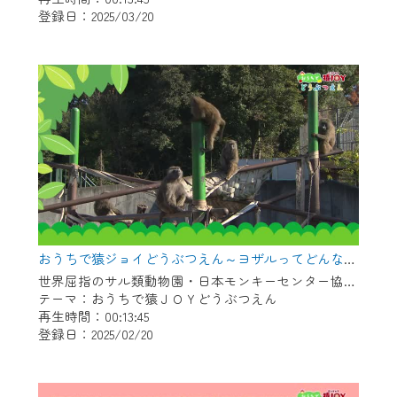
登録日：2025/03/20
作業の間は、CCNetWebTVの画面が「メン
テナンス中」になり、ご利用いただけませ
ん。
ご不便をおかけいたしますが、ご了承の程
よろしくお願いいたします。
おうちで猿ジョイどうぶつえん～ヨザルってどんなサル？～（2025年1月16日初回放送）
世界屈指のサル類動物園・日本モンキーセンター協力の親子で学べる動物番組。
テーマ：おうちで猿ＪＯＹどうぶつえん
再生時間：00:13:45
登録日：2025/02/20