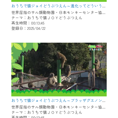
※マイページへのログインには、MyIDが必
おうちで猿ジョイどうぶつえん～進化ってどういうこと？～（2025年3月16日初回放送）
要となります。
世界屈指のサル類動物園・日本モンキーセンター協力の親子で学べる動物番組。
※MyIDとは、CCNet Web TVを含むCCNetの
テーマ：おうちで猿ＪＯＹどうぶつえん
各種サービスをご利用頂くためのIDです。
再生時間：00:13:45
IDはお客様が使っているメールアドレス
登録日：2025/04/22
で設定できます。
（GmailやYahooなどのフリーメールアドレ
スでも作成可能です）
※マイページへのログイン・MyIDの新規登
録は
こちら
から
※CCNetアプリをご利用中の方は引き続き
ご視聴いただけます。
＜メンテナンス情報＞
CCNetWebTVのリニューアルにともないメ
おうちで猿ジョイどうぶつえん～ブラッザグエノン～（2025年2月16日初回放送）
ンテナンス作業を予定しています。
世界屈指のサル類動物園・日本モンキーセンター協力の親子で学べる動物番組。
テーマ：おうちで猿ＪＯＹどうぶつえん
日時 9/24 9:30～16:30
再生時間：00:13:45