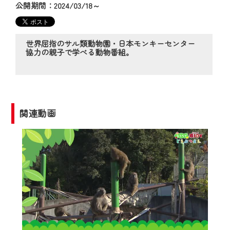
の動画コンテンツが一目瞭然。
公開期間：2024/03/18～
◆当社アプリやＰＣブラウザから、いつ
でも・どこでも・外出先でも！
CCNetサービスエリア20市町の地域情報
世界屈指のサル類動物園・日本モンキーセンター
協力の親子で学べる動物番組。
番組をご視聴いただけます！
【ご注意】
2024年9月24日からはご加入者様へのサー
ビス向上のため、
関連動画
『CCNet Web TV』を利用いただくには、
一部コンテンツを除き、
CCNetサービスへの加入と『CCNetマイ
ページ※』へのログインが必要となりま
す。
何卒、ご理解ご了承の程よろしくお願い
いたします。