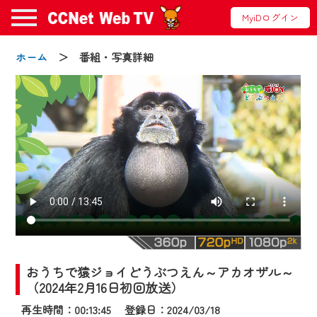
MyiDログイン
ホーム
＞ 番組・写真詳細
お知らせ
2024/09/02
動画配信サービス『CCNet Web TV』は2024
年9月24日からリニューアルします！
おうちで猿ジョイどうぶつえん～アカオザル～
【変更点】
（2024年2月16日初回放送）
◆デザイン変更により、お住まいの地域
再生時間：00:13:45 登録日：2024/03/18