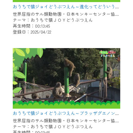
※マイページへのログインには、MyIDが必
おうちで猿ジョイどうぶつえん～進化ってどういうこと？～（2025年3月16日初回放送）
要となります。
世界屈指のサル類動物園・日本モンキーセンター協力の親子で学べる動物番組。
※MyIDとは、CCNet Web TVを含むCCNetの
テーマ：おうちで猿ＪＯＹどうぶつえん
各種サービスをご利用頂くためのIDです。
再生時間：00:13:45
IDはお客様が使っているメールアドレス
登録日：2025/04/22
で設定できます。
（GmailやYahooなどのフリーメールアドレ
スでも作成可能です）
※マイページへのログイン・MyIDの新規登
録は
こちら
から
※CCNetアプリをご利用中の方は引き続き
ご視聴いただけます。
＜メンテナンス情報＞
CCNetWebTVのリニューアルにともないメ
おうちで猿ジョイどうぶつえん～ブラッザグエノン～（2025年2月16日初回放送）
ンテナンス作業を予定しています。
世界屈指のサル類動物園・日本モンキーセンター協力の親子で学べる動物番組。
テーマ：おうちで猿ＪＯＹどうぶつえん
日時 9/24 9:30～16:30
再生時間：00:13:45