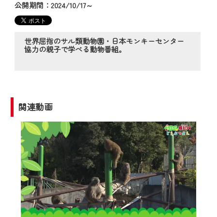
の動画コンテンツが一目瞭然。
公開期間：2024/10/17～
◆当社アプリやＰＣブラウザから、いつ
でも・どこでも・外出先でも！
CCNetサービスエリア20市町の地域情報
世界屈指のサル類動物園・日本モンキーセンター
協力の親子で学べる動物番組。
番組をご視聴いただけます！
【ご注意】
2024年9月24日からはご加入者様へのサー
ビス向上のため、
関連動画
『CCNet Web TV』を利用いただくには、
一部コンテンツを除き、
CCNetサービスへの加入と『CCNetマイ
ページ※』へのログインが必要となりま
す。
何卒、ご理解ご了承の程よろしくお願い
いたします。