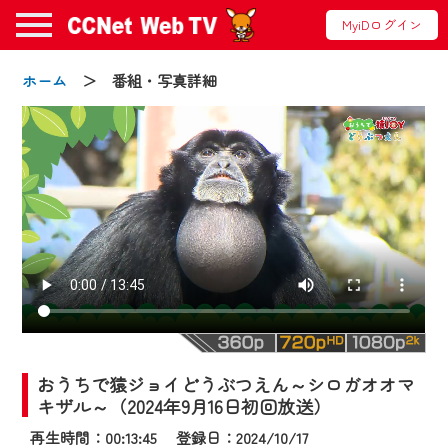
MyiDログイン
ホーム
＞ 番組・写真詳細
お知らせ
2024/09/02
動画配信サービス『CCNet Web TV』は2024
年9月24日からリニューアルします！
おうちで猿ジョイどうぶつえん～シロガオオマ
【変更点】
キザル～（2024年9月16日初回放送）
◆デザイン変更により、お住まいの地域
再生時間：00:13:45 登録日：2024/10/17