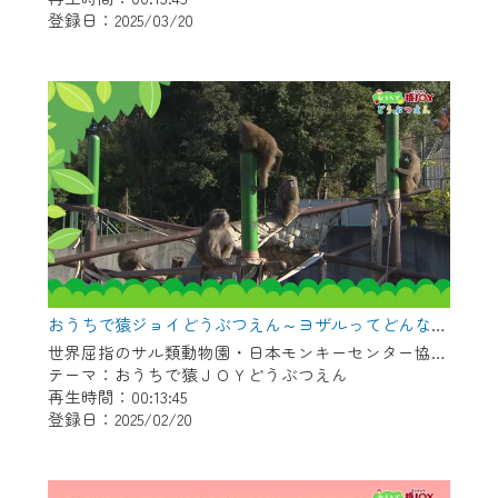
登録日：2025/03/20
作業の間は、CCNetWebTVの画面が「メン
テナンス中」になり、ご利用いただけませ
ん。
ご不便をおかけいたしますが、ご了承の程
よろしくお願いいたします。
おうちで猿ジョイどうぶつえん～ヨザルってどんなサル？～（2025年1月16日初回放送）
世界屈指のサル類動物園・日本モンキーセンター協力の親子で学べる動物番組。
テーマ：おうちで猿ＪＯＹどうぶつえん
再生時間：00:13:45
登録日：2025/02/20