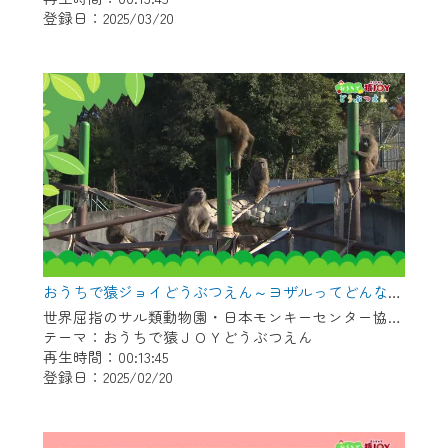
登録日：2025/03/20
作業の間は、CCNetWebTVの画面が「メン
テナンス中」になり、ご利用いただけませ
ん。
ご不便をおかけいたしますが、ご了承の程
よろしくお願いいたします。
おうちで猿ジョイどうぶつえん～ヨザルってどんなサル？～（2025年1月16日初回放送）
世界屈指のサル類動物園・日本モンキーセンター協力の親子で学べる動物番組。
テーマ：おうちで猿ＪＯＹどうぶつえん
再生時間：00:13:45
登録日：2025/02/20