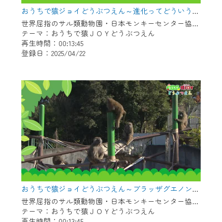
※マイページへのログインには、MyIDが必
おうちで猿ジョイどうぶつえん～進化ってどういうこと？～（2025年3月16日初回放送）
要となります。
世界屈指のサル類動物園・日本モンキーセンター協力の親子で学べる動物番組。
※MyIDとは、CCNet Web TVを含むCCNetの
テーマ：おうちで猿ＪＯＹどうぶつえん
各種サービスをご利用頂くためのIDです。
再生時間：00:13:45
IDはお客様が使っているメールアドレス
登録日：2025/04/22
で設定できます。
（GmailやYahooなどのフリーメールアドレ
スでも作成可能です）
※マイページへのログイン・MyIDの新規登
録は
こちら
から
※CCNetアプリをご利用中の方は引き続き
ご視聴いただけます。
＜メンテナンス情報＞
CCNetWebTVのリニューアルにともないメ
おうちで猿ジョイどうぶつえん～ブラッザグエノン～（2025年2月16日初回放送）
ンテナンス作業を予定しています。
世界屈指のサル類動物園・日本モンキーセンター協力の親子で学べる動物番組。
テーマ：おうちで猿ＪＯＹどうぶつえん
日時 9/24 9:30～16:30
再生時間：00:13:45