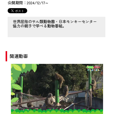
の動画コンテンツが一目瞭然。
公開期間：2024/12/17～
◆当社アプリやＰＣブラウザから、いつ
でも・どこでも・外出先でも！
CCNetサービスエリア20市町の地域情報
世界屈指のサル類動物園・日本モンキーセンター
協力の親子で学べる動物番組。
番組をご視聴いただけます！
【ご注意】
2024年9月24日からはご加入者様へのサー
ビス向上のため、
関連動画
『CCNet Web TV』を利用いただくには、
一部コンテンツを除き、
CCNetサービスへの加入と『CCNetマイ
ページ※』へのログインが必要となりま
す。
何卒、ご理解ご了承の程よろしくお願い
いたします。