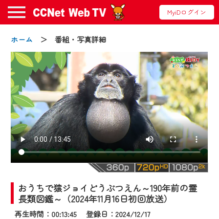
MyiDログイン
ホーム
＞ 番組・写真詳細
お知らせ
2024/09/02
動画配信サービス『CCNet Web TV』は2024
年9月24日からリニューアルします！
おうちで猿ジョイどうぶつえん～190年前の霊
【変更点】
長類図鑑～（2024年11月16日初回放送）
◆デザイン変更により、お住まいの地域
再生時間：00:13:45 登録日：2024/12/17