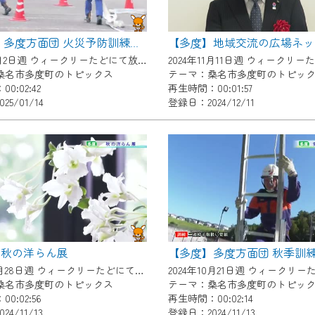
了承の程よろしくお願いいたします。
【多度】 多度方面団 火災予防訓練・防火パレード
2024年12月2日週 ウィークリーたどにて放送
桑名市多度町のトピックス
テーマ：桑名市多度町のトピッ
0:02:42
再生時間：00:01:57
5/01/14
登録日：2024/12/11
】秋の洋らん展
【多度】多度方面団 秋季訓
2024年10月28日週 ウィークリーたどにて放送
桑名市多度町のトピックス
テーマ：桑名市多度町のトピッ
0:02:56
再生時間：00:02:14
4/11/13
登録日：2024/11/13