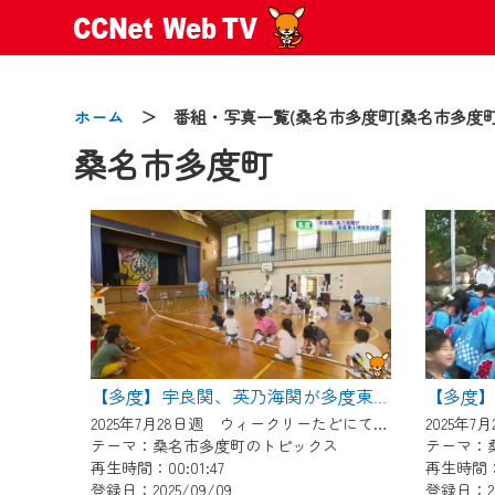
ホーム
＞ 番組・写真一覧(桑名市多度町[桑名市多度町
桑名市多度町
2024/09/02
動画配信サービス『CCNet Web
【変更点】
◆デザイン変更により、お住ま
◆当社アプリやＰＣブラウザか
【多度】
【多度】宇良関、英乃海関が多度東小学校を訪問
CCNetサービスエリア20市町
2025年7月28日週 ウィークリーたどにて放送
テーマ：桑名市多度町のトピックス
テーマ：
【ご注意】
再生時間：00:01:47
再生時間：0
2024年9月24日からはご加入
登録日：2025/09/09
登録日：20