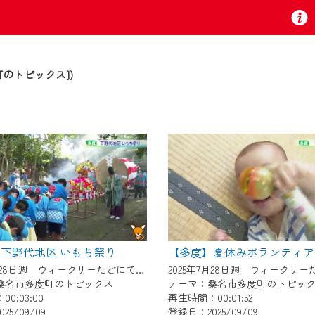
のトピックス])
お知らせ
 TV』は2024年9月24日からリニューアルします！
いの地域の動画コンテンツが一目瞭然。
ら、いつでも・どこでも・外出先でも！
下野代地区 いもち祭り
の地域情報番組をご視聴いただけます！
2025年7月28日週 ウィークリーたどにて放送
桑名市多度町のトピックス
テーマ：桑名市多度町のトピッ
0:03:00
再生時間：00:01:52
者様へのサービス向上のため、
25/09/09
登録日：2025/09/09