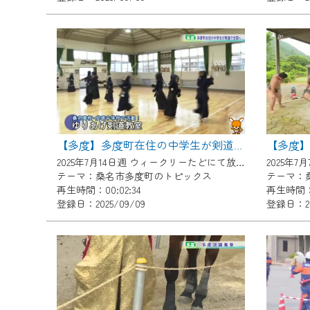
『CCNet Web TV』を利用
CCNetサービスへの加入と『C
何卒、ご理解ご了承の程よろし
※マイページへのログインには、M
※MyIDとは、CCNet Web T
IDはお客様が使っているメール
（GmailやYahooなどのフリ
【多度】多度町在住の中学生が剣道で全国へ
※マイページへのログイン・MyI
2025年7月14日週 ウィークリーたどにて放送
2025年
テーマ：桑名市多度町のトピックス
テーマ：
※CCNetアプリをご利用中の方
再生時間：00:02:34
再生時間：0
登録日：2025/09/09
登録日：20
＜メンテナンス情報＞
CCNetWebTVのリニューア
日時 9/24 9:30～16:30
作業の間は、CCNetWebTV