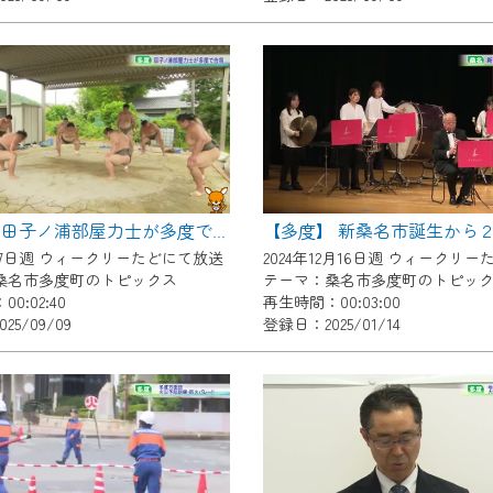
いただくには、一部コンテンツを除き、
CNetマイページ※』へのログインが必要となります。
くお願いいたします。
yIDが必要となります。
Vを含むCCNetの各種サービスをご利用頂くためのIDです。
アドレスで設定できます。
ーメールアドレスでも作成可能です）
【多度】 新桑名市誕生から
【多度】田子ノ浦部屋力士が多度で合宿
Dの新規登録は
こちら
から
7月7日週 ウィークリーたどにて放送
桑名市多度町のトピックス
テーマ：桑名市多度町のトピッ
は引き続きご視聴いただけます。
0:02:40
再生時間：00:03:00
25/09/09
登録日：2025/01/14
ルにともないメンテナンス作業を予定しています。
の画面が「メンテナンス中」になり、ご利用いただけません。