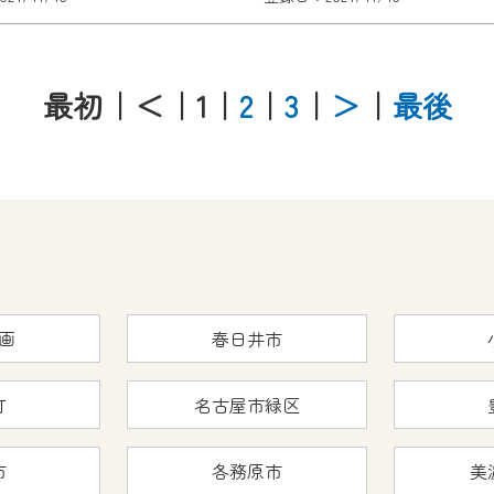
最初
｜＜
｜1
｜
2
｜
3
｜
＞
｜
最後
画
春日井市
町
名古屋市緑区
市
各務原市
美