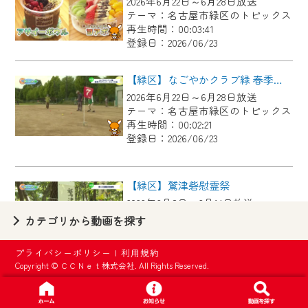
2026年6月22日～6月28日放送
【ご注意】
テーマ：名古屋市緑区のトピックス
2024年9月24日からはご加入者様へのサー
再生時間：00:03:41
登録日：2026/06/23
ビス向上のため、
『CCNet Web TV』を利用いただくには、
【緑区】なごやかクラブ緑 春季グラウンド・ゴルフ大会
一部コンテンツを除き、
2026年6月22日～6月28日放送
CCNetサービスへの加入と『CCNetマイ
テーマ：名古屋市緑区のトピックス
ページ※』へのログインが必要となりま
再生時間：00:02:21
す。
登録日：2026/06/23
何卒、ご理解ご了承の程よろしくお願い
いたします。
【緑区】鷲津砦慰霊祭
2026年6月8日～6月14日放送
※マイページへのログインには、MyIDが必
テーマ：名古屋市緑区のトピックス
カテゴリから動画を探す
要となります。
再生時間：00:02:44
※MyIDとは、CCNet Web TVを含むCCNetの
登録日：2026/06/23
プライバシーポリシー
|
利用規約
各種サービスをご利用頂くためのIDです。
Copyright © ＣＣＮｅｔ株式会社. All Rights Reserved.
IDはお客様が使っているメールアドレス
【緑区】中日ドラゴンズOB 春華しろつち保育園で野球教室
で設定できます。
2026年6月8日～6月14日放送