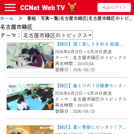
MyiDログイン
ホーム
＞ 番組・写真一覧(名古屋市緑区[名古屋市緑区のトピックス])
お知らせ
名古屋市緑区
テーマ：
【緑区】描く楽しさを知る 絵画教室ボザール
2024/09/02
2026年6月22日～6月28日放送
動画配信サービス『CCNet Web TV』は2024
テーマ：名古屋市緑区のトピックス
年9月24日からリニューアルします！
再生時間：00:03:04
登録日：2026/06/23
【変更点】
◆デザイン変更により、お住まいの地域
【緑区】歯と口の１日健康センター
の動画コンテンツが一目瞭然。
2026年6月22日～6月28日放送
テーマ：名古屋市緑区のトピックス
◆当社アプリやＰＣブラウザから、いつ
再生時間：00:03:16
でも・どこでも・外出先でも！
登録日：2026/06/23
CCNetサービスエリア20市町の地域情報
番組をご視聴いただけます！
【緑区】暑い季節にピッタリ！アサイーボウル専門店