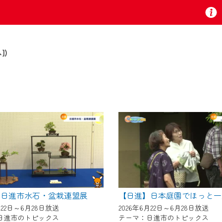
])
お知らせ
 TV』は2024年9月24日からリニューアルします！
いの地域の動画コンテンツが一目瞭然。
ら、いつでも・どこでも・外出先でも！
の地域情報番組をご視聴いただけます！
】日進市水石・盆栽連盟展
月22日～6月28日放送
2026年6月22日～6月28日放送
日進市のトピックス
テーマ：日進市のトピックス
者様へのサービス向上のため、