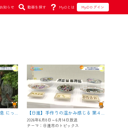
お知らせ
動画を探す
MyiDとは
MyiDログイン
【日進】日本庭園でほっと一息 にっしんオープンガーデン
【日進】手作りの温かみ感じる 第４３回日進市手工芸連盟展
2026年6月8日～6月14日放送
テーマ：日進市のトピックス