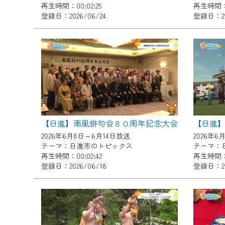
再生時間：00:02:25
再生時間：0
『CCNet Web TV』を利用
登録日：2026/06/24
登録日：20
CCNetサービスへの加入と『C
何卒、ご理解ご了承の程よろし
※マイページへのログインには、M
※MyIDとは、CCNet Web T
IDはお客様が使っているメール
（GmailやYahooなどのフリ
※マイページへのログイン・MyI
【日進】南風俳句会８０周年記念大会
※CCNetアプリをご利用中の方
2026年6月8日～6月14日放送
2026年6
テーマ：日進市のトピックス
テーマ：
＜メンテナンス情報＞
再生時間：00:02:42
再生時間：0
登録日：2026/06/18
登録日：20
CCNetWebTVのリニューア
日時 9/24 9:30～16:30
作業の間は、CCNetWebTV