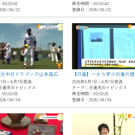
0:02:45
再生時間：00:02:42
いただくには、一部コンテンツを除き、
26/06/23
登録日：2026/06/23
CNetマイページ※』へのログインが必要となります。
くお願いいたします。
yIDが必要となります。
Vを含むCCNetの各種サービスをご利用頂くためのIDです。
アドレスで設定できます。
ーメールアドレスでも作成可能です）
Dの新規登録は
こちら
から
【日進】元中日ドラゴンズ山本昌広さんが教える野球教室
は引き続きご視聴いただけます。
月1日～6月7日放送
2026年6月1日～6月7日放送
日進市のトピックス
テーマ：日進市のトピックス
0:02:58
再生時間：00:02:25
26/06/04
登録日：2026/06/04
ルにともないメンテナンス作業を予定しています。
の画面が「メンテナンス中」になり、ご利用いただけません。