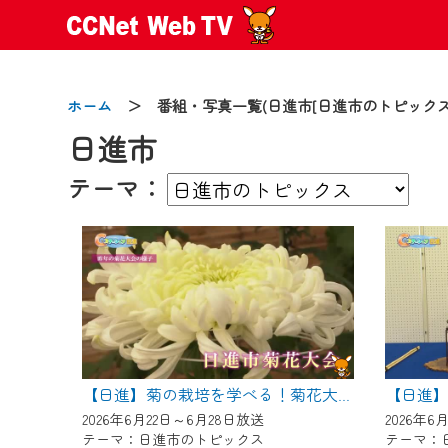
ホーム
＞ 番組・写真一覧(日進市[日進市のトピックス
日進市
テーマ：
2024/09/02
動画配信サービス『CCNet Web
【変更点】
◆デザイン変更により、お住ま
◆当社アプリやＰＣブラウザか
CCNetサービスエリア20市町
【日進
【日進】菊の栽培を学べる！菊花大会に向けた菊づくり講習会
【ご注意】
2026年6月22日～6月28日放送
2026年6
テーマ：日進市のトピックス
テーマ：
2024年9月24日からはご加入