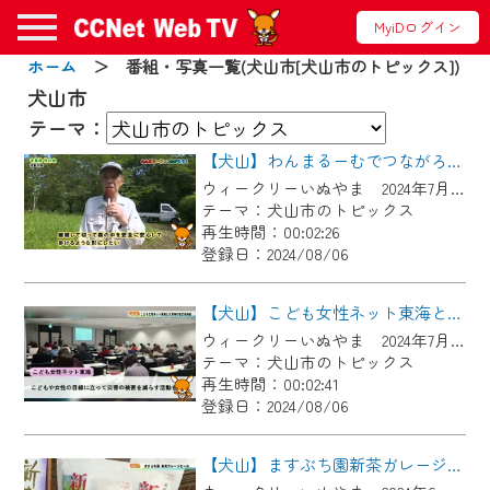
MyiDログイン
ホーム
＞ 番組・写真一覧(犬山市[犬山市のトピックス])
お知らせ
犬山市
テーマ：
【犬山】わんまるーむでつながろう！「中島池 竹の会」
2024/09/02
ウィークリーいぬやま 2024年7月27日～8月2日放送
動画配信サービス『CCNet Web TV』は2024
テーマ：犬山市のトピックス
年9月24日からリニューアルします！
再生時間：00:02:26
登録日：2024/08/06
【変更点】
◆デザイン変更により、お住まいの地域
【犬山】こども女性ネット東海と災害時の協定を締結
の動画コンテンツが一目瞭然。
ウィークリーいぬやま 2024年7月20日～7月26日放送
テーマ：犬山市のトピックス
◆当社アプリやＰＣブラウザから、いつ
再生時間：00:02:41
でも・どこでも・外出先でも！
登録日：2024/08/06
CCNetサービスエリア20市町の地域情報
番組をご視聴いただけます！
【犬山】ますぶち園新茶ガレージセール