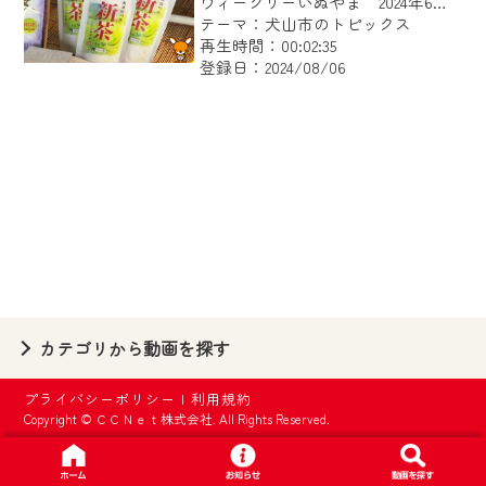
ウィークリーいぬやま 2024年6月29日～7月5日放送
【ご注意】
テーマ：犬山市のトピックス
2024年9月24日からはご加入者様へのサー
再生時間：00:02:35
登録日：2024/08/06
ビス向上のため、
『CCNet Web TV』を利用いただくには、
一部コンテンツを除き、
CCNetサービスへの加入と『CCNetマイ
ページ※』へのログインが必要となりま
す。
何卒、ご理解ご了承の程よろしくお願い
いたします。
※マイページへのログインには、MyIDが必
カテゴリから動画を探す
要となります。
※MyIDとは、CCNet Web TVを含むCCNetの
プライバシーポリシー
|
利用規約
各種サービスをご利用頂くためのIDです。
Copyright © ＣＣＮｅｔ株式会社. All Rights Reserved.
IDはお客様が使っているメールアドレス
で設定できます。