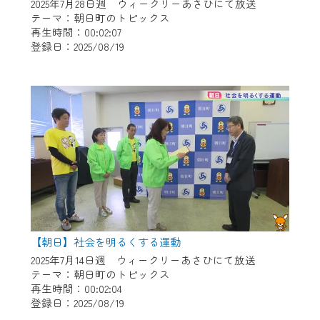
※マイページへのログインには、MyIDが必
2025年7月28日週 ウィークリーあさひにて放送
要となります。
テーマ：朝日町のトピックス
再生時間：00:02:07
※MyIDとは、CCNet Web TVを含むCCNetの
登録日：2025/08/19
各種サービスをご利用頂くためのIDです。
IDはお客様が使っているメールアドレス
で設定できます。
（GmailやYahooなどのフリーメールアドレ
スでも作成可能です）
※マイページへのログイン・MyIDの新規登
録は
こちら
から
※CCNetアプリをご利用中の方は引き続き
ご視聴いただけます。
＜メンテナンス情報＞
【朝日】社会を明るくする運動
CCNetWebTVのリニューアルにともないメ
2025年7月14日週 ウィークリーあさひにて放送
テーマ：朝日町のトピックス
ンテナンス作業を予定しています。
再生時間：00:02:04
登録日：2025/08/19
日時 9/24 9:30～16:30