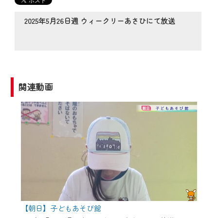
の動画コンテンツが一目瞭然。
◆当社アプリやＰＣブラウザから、いつ
2025年5月26日週 ウィークリーあさひにて放送
でも・どこでも・外出先でも！
CCNetサービスエリア20市町の地域情報
番組をご視聴いただけます！
【ご注意】
関連動画
2024年9月24日からはご加入者様へのサー
ビス向上のため、
『CCNet Web TV』を利用いただくには、
一部コンテンツを除き、
CCNetサービスへの加入と『CCNetマイ
ページ※』へのログインが必要となりま
す。
何卒、ご理解ご了承の程よろしくお願い
いたします。
【朝日】子どもあそび館