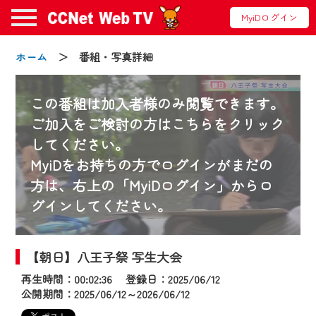
MyiDログイン
ホーム
＞ 番組・写真詳細
この番組は加入者様のみ閲覧できます。
ご加入をご検討の方はこちらをクリック
してください。
お知らせ
MyiDをお持ちの方でログインがまだの
方は、右上の「MyiDログイン」からロ
グインしてください。
2024/09/02
動画配信サービス『CCNet Web TV』は2024
年9月24日からリニューアルします！
【朝日】八王子祭 写生大会
再生時間：00:02:36 登録日：2025/06/12
【変更点】
公開期間：2025/06/12～2026/06/12
◆デザイン変更により、お住まいの地域