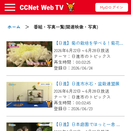
MyiDログイン
お知らせ
ホーム
＞ 番組・写真一覧(関連映像・写真)
【日進】菊の栽培を学べる！菊花大会に向けた菊づくり講習会
2024/09/02
2026年6月22日～6月28日放送
動画配信サービス『CCNet Web TV』は2024
テーマ：日進市のトピックス
年9月24日からリニューアルします！
再生時間：00:02:25
登録日：2026/06/24
【変更点】
◆デザイン変更により、お住まいの地域
【日進】日進市水石・盆栽連盟展
の動画コンテンツが一目瞭然。
2026年6月22日～6月28日放送
テーマ：日進市のトピックス
◆当社アプリやＰＣブラウザから、いつ
再生時間：00:02:45
でも・どこでも・外出先でも！
登録日：2026/06/23
CCNetサービスエリア20市町の地域情報
番組をご視聴いただけます！
【日進】日本庭園でほっと一息 にっしんオープンガーデン