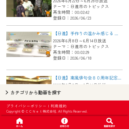
2026年6月22日～6月28日放送
【ご注意】
テーマ：日進市のトピックス
2024年9月24日からはご加入者様へのサー
再生時間：00:02:42
登録日：2026/06/23
ビス向上のため、
『CCNet Web TV』を利用いただくには、
【日進】手作りの温かみ感じる 第４３回日進市手工芸連盟展
一部コンテンツを除き、
2026年6月8日～6月14日放送
CCNetサービスへの加入と『CCNetマイ
テーマ：日進市のトピックス
ページ※』へのログインが必要となりま
再生時間：00:02:29
す。
登録日：2026/06/18
何卒、ご理解ご了承の程よろしくお願い
いたします。
【日進】南風俳句会８０周年記念大会
2026年6月8日～6月14日放送
※マイページへのログインには、MyIDが必
テーマ：日進市のトピックス
カテゴリから動画を探す
要となります。
再生時間：00:02:42
※MyIDとは、CCNet Web TVを含むCCNetの
登録日：2026/06/18
プライバシーポリシー
|
利用規約
各種サービスをご利用頂くためのIDです。
Copyright © ＣＣＮｅｔ株式会社. All Rights Reserved.
IDはお客様が使っているメールアドレス
【日進】元中日ドラゴンズ山本昌広さんが教える野球教室
で設定できます。
2026年6月1日～6月7日放送