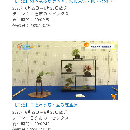
※マイページへのログインには、MyIDが必
【日進】菊の栽培を学べる！菊花大会に向けた菊づくり講習会
要となります。
2026年6月22日～6月28日放送
テーマ：日進市のトピックス
※MyIDとは、CCNet Web TVを含むCCNetの
再生時間：00:02:25
各種サービスをご利用頂くためのIDです。
登録日：2026/06/24
IDはお客様が使っているメールアドレス
で設定できます。
（GmailやYahooなどのフリーメールアドレ
スでも作成可能です）
※マイページへのログイン・MyIDの新規登
録は
こちら
から
※CCNetアプリをご利用中の方は引き続き
ご視聴いただけます。
＜メンテナンス情報＞
【日進】日進市水石・盆栽連盟展
CCNetWebTVのリニューアルにともないメ
2026年6月22日～6月28日放送
ンテナンス作業を予定しています。
テーマ：日進市のトピックス
再生時間：00:02:45
日時 9/24 9:30～16:30
登録日：2026/06/23