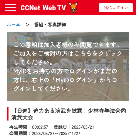
MyiDログイン
ホーム
＞ 番組・写真詳細
この番組は加入者様のみ閲覧できます。
ご加入をご検討の方はこちらをクリック
してください。
お知らせ
MyiDをお持ちの方でログインがまだの
方は、右上の「MyiDログイン」からロ
グインしてください。
2024/09/02
動画配信サービス『CCNet Web TV』は2024
年9月24日からリニューアルします！
【日進】迫力ある演武を披露！少林寺拳法合同
演武大会
【変更点】
再生時間：00:02:57 登録日：2025/05/21
◆デザイン変更により、お住まいの地域
公開期間：2025/05/27～2025/11/27