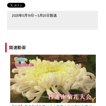
の動画コンテンツが一目瞭然。
◆当社アプリやＰＣブラウザから、いつ
でも・どこでも・外出先でも！
2025年5月19日～5月25日放送
CCNetサービスエリア20市町の地域情報
番組をご視聴いただけます！
【ご注意】
2024年9月24日からはご加入者様へのサー
関連動画
ビス向上のため、
『CCNet Web TV』を利用いただくには、
一部コンテンツを除き、
CCNetサービスへの加入と『CCNetマイ
ページ※』へのログインが必要となりま
す。
何卒、ご理解ご了承の程よろしくお願い
いたします。