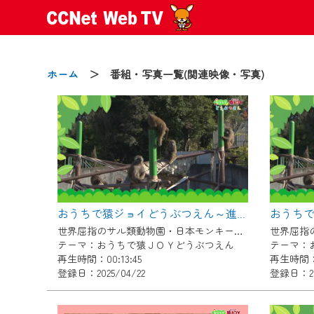
ホーム
＞ 番組・写真一覧(関連映像・写真)
2024/09/02
動画配信サービス『CCNet Web
【変更点】
おうちで猿ジョイどうぶつえん～進化ってどういうこと？～（2025年3月16日初回放送）
◆デザイン変更により、お住ま
世界屈指のサル類動物園・日本モンキーセンター協力の親子で学べる動物番組。
◆当社アプリやＰＣブラウザか
テーマ：おうちで猿ＪＯＹどうぶつえん
テーマ：
CCNetサービスエリア20市町
再生時間：00:13:45
再生時間：0
登録日：2025/04/22
登録日：20
【ご注意】
2024年9月24日からはご加入