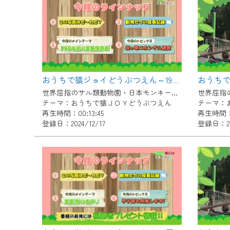
『CCNet Web TV』を利用
CCNetサービスへの加入と『C
何卒、ご理解ご了承の程よろし
※マイページへのログインには、M
※MyIDとは、CCNet Web T
おうちで猿ジョイどうぶつえん～190年前の霊長類図鑑～（2024年11月16日初回放送）
IDはお客様が使っているメール
世界屈指のサル類動物園・日本モンキーセンター協力の親子で学べる動物番組。
（GmailやYahooなどのフリ
テーマ：おうちで猿ＪＯＹどうぶつえん
テーマ：
再生時間：00:13:45
再生時間：0
※マイページへのログイン・MyI
登録日：2024/12/17
登録日：202
※CCNetアプリをご利用中の方
＜メンテナンス情報＞
CCNetWebTVのリニューア
日時 9/24 9:30～16:30
作業の間は、CCNetWebTV