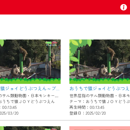
お知らせ
 TV』は2024年9月24日からリニューアルします！
おうちで猿ジョイどうぶつえん～ブラッザグエノン～（2025年2月16日初回放送）
いの地域の動画コンテンツが一目瞭然。
世界屈指のサル類動物園・日本モンキーセンター協力の親子で学べる動物番組。
ら、いつでも・どこでも・外出先でも！
おうちで猿ＪＯＹどうぶつえん
テーマ：おうちで猿ＪＯＹどう
の地域情報番組をご視聴いただけます！
0:13:45
再生時間：00:13:45
25/03/20
登録日：2025/02/20
者様へのサービス向上のため、