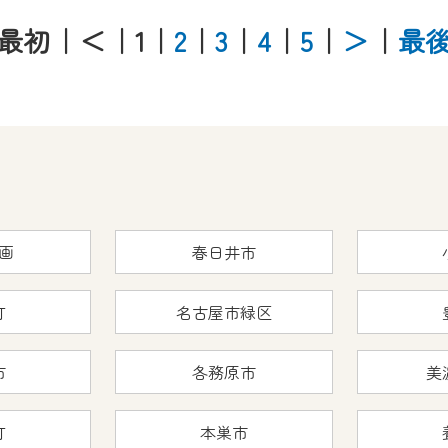
最初
｜＜
｜1
｜
2
｜
3
｜
4
｜
5
｜
＞
｜
最
画
春日井市
町
名古屋市緑区
市
各務原市
美
町
本巣市