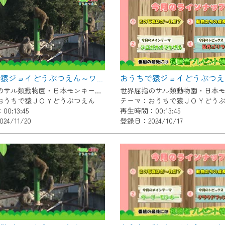
いただくには、一部コンテンツを除き、
CNetマイページ※』へのログインが必要となります。
くお願いいたします。
yIDが必要となります。
Vを含むCCNetの各種サービスをご利用頂くためのIDです。
おうちで猿ジョイどうぶつえん～ワオキツネザル～（2024年10月16日初回放送）
アドレスで設定できます。
世界屈指のサル類動物園・日本モンキーセンター協力の親子で学べる動物番組。
ーメールアドレスでも作成可能です）
おうちで猿ＪＯＹどうぶつえん
テーマ：おうちで猿ＪＯＹどう
0:13:45
再生時間：00:13:45
Dの新規登録は
こちら
から
4/11/20
登録日：2024/10/17
は引き続きご視聴いただけます。
ルにともないメンテナンス作業を予定しています。
の画面が「メンテナンス中」になり、ご利用いただけません。