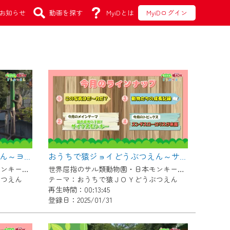
お知らせ
動画を探す
MyiDとは
MyiDログイン
おうちで猿ジョイどうぶつえん～ヨザルってどんなサル？～（2025年1月16日初回放送）
おうちで猿ジョイどうぶつえん～サイクスモンキー～（2024年12月16日初回放送）
世界屈指のサル類動物園・日本モンキーセンター協力の親子で学べる動物番組。
世界屈指のサル類動物園・日本モンキーセンター協力の親子で学べる動物番組。
ぶつえん
テーマ：おうちで猿ＪＯＹどうぶつえん
再生時間：00:13:45
登録日：2025/01/31