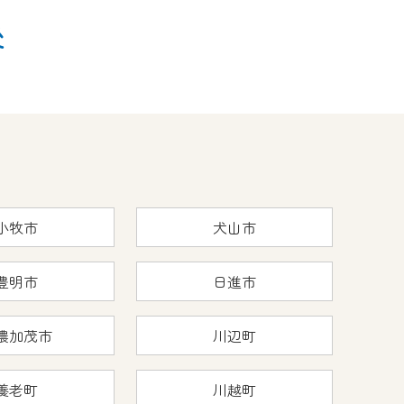
後
小牧市
犬山市
豊明市
日進市
濃加茂市
川辺町
養老町
川越町