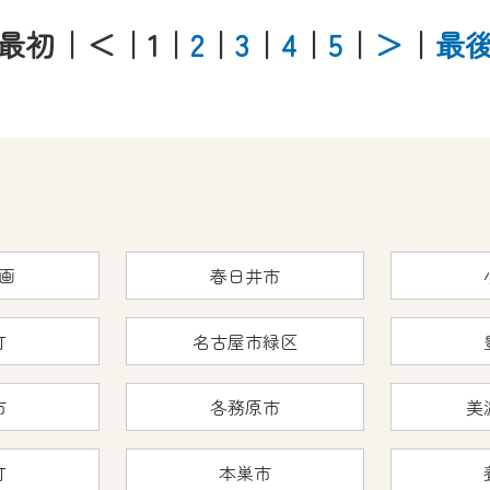
最初
｜＜
｜1
｜
2
｜
3
｜
4
｜
5
｜
＞
｜
最
画
春日井市
町
名古屋市緑区
市
各務原市
美
町
本巣市