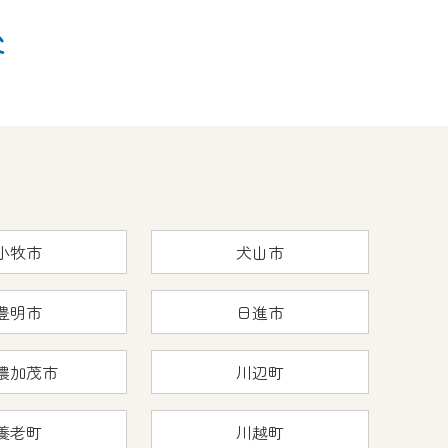
後
小牧市
犬山市
豊明市
日進市
濃加茂市
川辺町
養老町
川越町