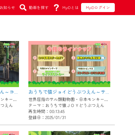
お知らせ
動画を探す
MyiDとは
MyiDログイン
おうちで猿ジョイどうぶつえん～ヨザルってどんなサル？～（2025年1月16日初回放送）
おうちで猿ジョイどうぶつえん～サイクスモンキー～（2024年12月16日初回放送）
世界屈指のサル類動物園・日本モンキーセンター協力の親子で学べる動物番組。
世界屈指のサル類動物園・日本モンキーセンター協力の親子で学べる動物番組。
ぶつえん
テーマ：おうちで猿ＪＯＹどうぶつえん
再生時間：00:13:45
登録日：2025/01/31