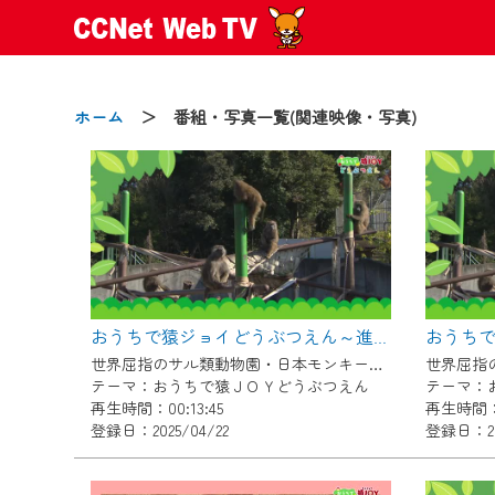
ホーム
＞ 番組・写真一覧(関連映像・写真)
2024/09/02
動画配信サービス『CCNet Web
【変更点】
おうちで猿ジョイどうぶつえん～進化ってどういうこと？～（2025年3月16日初回放送）
◆デザイン変更により、お住ま
世界屈指のサル類動物園・日本モンキーセンター協力の親子で学べる動物番組。
◆当社アプリやＰＣブラウザか
テーマ：おうちで猿ＪＯＹどうぶつえん
テーマ：
CCNetサービスエリア20市町
再生時間：00:13:45
再生時間：0
登録日：2025/04/22
登録日：20
【ご注意】
2024年9月24日からはご加入