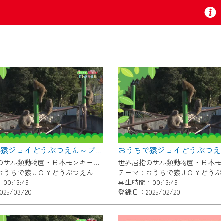
お知らせ
 TV』は2024年9月24日からリニューアルします！
おうちで猿ジョイどうぶつえん～ブラッザグエノン～（2025年2月16日初回放送）
いの地域の動画コンテンツが一目瞭然。
世界屈指のサル類動物園・日本モンキーセンター協力の親子で学べる動物番組。
ら、いつでも・どこでも・外出先でも！
おうちで猿ＪＯＹどうぶつえん
テーマ：おうちで猿ＪＯＹどう
の地域情報番組をご視聴いただけます！
0:13:45
再生時間：00:13:45
25/03/20
登録日：2025/02/20
者様へのサービス向上のため、