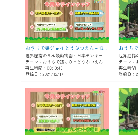
『CCNet Web TV』を利用
CCNetサービスへの加入と『C
何卒、ご理解ご了承の程よろし
※マイページへのログインには、M
※MyIDとは、CCNet Web T
おうちで猿ジョイどうぶつえん～190年前の霊長類図鑑～（2024年11月16日初回放送）
IDはお客様が使っているメール
世界屈指のサル類動物園・日本モンキーセンター協力の親子で学べる動物番組。
（GmailやYahooなどのフリ
テーマ：おうちで猿ＪＯＹどうぶつえん
テーマ：
再生時間：00:13:45
再生時間：0
※マイページへのログイン・MyI
登録日：2024/12/17
登録日：202
※CCNetアプリをご利用中の方
＜メンテナンス情報＞
CCNetWebTVのリニューア
日時 9/24 9:30～16:30
作業の間は、CCNetWebTV