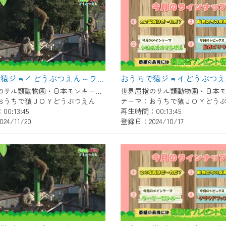
いただくには、一部コンテンツを除き、
CNetマイページ※』へのログインが必要となります。
くお願いいたします。
yIDが必要となります。
Vを含むCCNetの各種サービスをご利用頂くためのIDです。
おうちで猿ジョイどうぶつえん～ワオキツネザル～（2024年10月16日初回放送）
アドレスで設定できます。
世界屈指のサル類動物園・日本モンキーセンター協力の親子で学べる動物番組。
ーメールアドレスでも作成可能です）
おうちで猿ＪＯＹどうぶつえん
テーマ：おうちで猿ＪＯＹどう
0:13:45
再生時間：00:13:45
Dの新規登録は
こちら
から
4/11/20
登録日：2024/10/17
は引き続きご視聴いただけます。
ルにともないメンテナンス作業を予定しています。
の画面が「メンテナンス中」になり、ご利用いただけません。