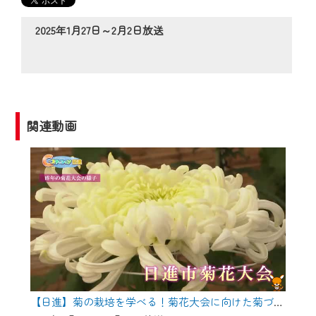
の動画コンテンツが一目瞭然。
◆当社アプリやＰＣブラウザから、いつ
2025年1月27日～2月2日放送
でも・どこでも・外出先でも！
CCNetサービスエリア20市町の地域情報
番組をご視聴いただけます！
【ご注意】
関連動画
2024年9月24日からはご加入者様へのサー
ビス向上のため、
『CCNet Web TV』を利用いただくには、
一部コンテンツを除き、
CCNetサービスへの加入と『CCNetマイ
ページ※』へのログインが必要となりま
す。
何卒、ご理解ご了承の程よろしくお願い
いたします。
【日進】菊の栽培を学べる！菊花大会に向けた菊づくり講習会