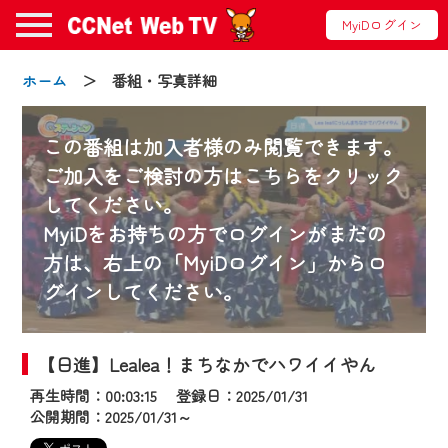
MyiDログイン
ホーム
＞ 番組・写真詳細
この番組は加入者様のみ閲覧できます。
ご加入をご検討の方はこちらをクリック
してください。
お知らせ
MyiDをお持ちの方でログインがまだの
方は、右上の「MyiDログイン」からロ
グインしてください。
2024/09/02
動画配信サービス『CCNet Web TV』は2024
年9月24日からリニューアルします！
【日進】Lealea！まちなかでハワイイやん
再生時間：00:03:15 登録日：2025/01/31
【変更点】
公開期間：2025/01/31～
◆デザイン変更により、お住まいの地域