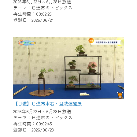
※マイページへのログインには、MyIDが必
2026年6月22日～6月28日放送
要となります。
テーマ：日進市のトピックス
再生時間：00:02:25
※MyIDとは、CCNet Web TVを含むCCNetの
登録日：2026/06/24
各種サービスをご利用頂くためのIDです。
IDはお客様が使っているメールアドレス
で設定できます。
（GmailやYahooなどのフリーメールアドレ
スでも作成可能です）
※マイページへのログイン・MyIDの新規登
録は
こちら
から
※CCNetアプリをご利用中の方は引き続き
ご視聴いただけます。
＜メンテナンス情報＞
【日進】日進市水石・盆栽連盟展
CCNetWebTVのリニューアルにともないメ
2026年6月22日～6月28日放送
テーマ：日進市のトピックス
ンテナンス作業を予定しています。
再生時間：00:02:45
登録日：2026/06/23
日時 9/24 9:30～16:30