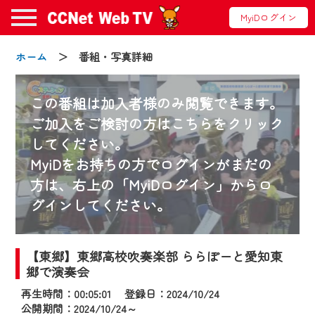
MyiDログイン
ホーム
＞ 番組・写真詳細
この番組は加入者様のみ閲覧できます。
ご加入をご検討の方はこちらをクリック
してください。
お知らせ
MyiDをお持ちの方でログインがまだの
方は、右上の「MyiDログイン」からロ
グインしてください。
2024/09/02
動画配信サービス『CCNet Web TV』は2024
年9月24日からリニューアルします！
【東郷】東郷高校吹奏楽部 ららぽーと愛知東
郷で演奏会
【変更点】
再生時間：00:05:01 登録日：2024/10/24
◆デザイン変更により、お住まいの地域
公開期間：2024/10/24～