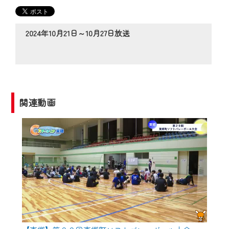
の動画コンテンツが一目瞭然。
◆当社アプリやＰＣブラウザから、いつ
でも・どこでも・外出先でも！
2024年10月21日～10月27日放送
CCNetサービスエリア20市町の地域情報
番組をご視聴いただけます！
【ご注意】
2024年9月24日からはご加入者様へのサー
関連動画
ビス向上のため、
『CCNet Web TV』を利用いただくには、
一部コンテンツを除き、
CCNetサービスへの加入と『CCNetマイ
ページ※』へのログインが必要となりま
す。
何卒、ご理解ご了承の程よろしくお願い
いたします。