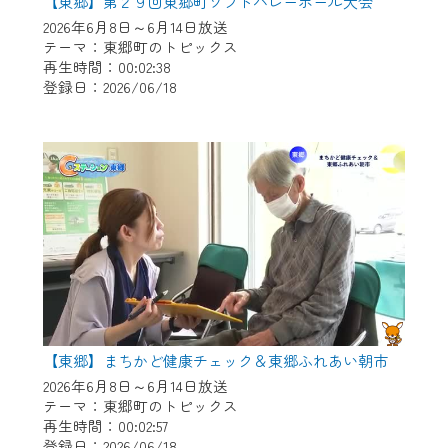
※マイページへのログインには、MyIDが必
【東郷】第２９回東郷町ソフトバレーボール大会
要となります。
2026年6月8日～6月14日放送
テーマ：東郷町のトピックス
※MyIDとは、CCNet Web TVを含むCCNetの
再生時間：00:02:38
各種サービスをご利用頂くためのIDです。
登録日：2026/06/18
IDはお客様が使っているメールアドレス
で設定できます。
（GmailやYahooなどのフリーメールアドレ
スでも作成可能です）
※マイページへのログイン・MyIDの新規登
録は
こちら
から
※CCNetアプリをご利用中の方は引き続き
ご視聴いただけます。
＜メンテナンス情報＞
【東郷】まちかど健康チェック＆東郷ふれあい朝市
CCNetWebTVのリニューアルにともないメ
2026年6月8日～6月14日放送
ンテナンス作業を予定しています。
テーマ：東郷町のトピックス
再生時間：00:02:57
日時 9/24 9:30～16:30
登録日：2026/06/18