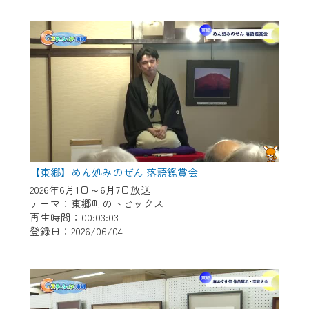
作業の間は、CCNetWebTVの画面が「メン
テナンス中」になり、ご利用いただけませ
ん。
ご不便をおかけいたしますが、ご了承の程
よろしくお願いいたします。
【東郷】めん処みのぜん 落語鑑賞会
2026年6月1日～6月7日放送
テーマ：東郷町のトピックス
再生時間：00:03:03
登録日：2026/06/04