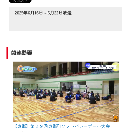
の動画コンテンツが一目瞭然。
◆当社アプリやＰＣブラウザから、いつ
2025年6月16日～6月22日放送
でも・どこでも・外出先でも！
CCNetサービスエリア20市町の地域情報
番組をご視聴いただけます！
【ご注意】
関連動画
2024年9月24日からはご加入者様へのサー
ビス向上のため、
『CCNet Web TV』を利用いただくには、
一部コンテンツを除き、
CCNetサービスへの加入と『CCNetマイ
ページ※』へのログインが必要となりま
す。
何卒、ご理解ご了承の程よろしくお願い
いたします。
【東郷】第２９回東郷町ソフトバレーボール大会