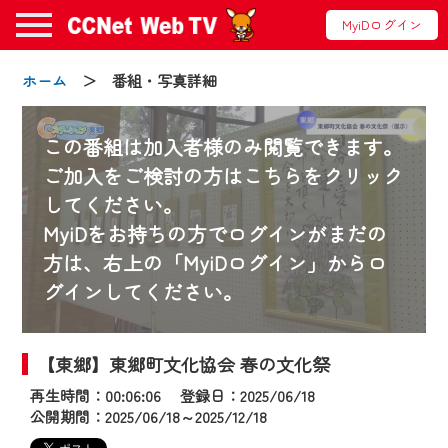
MyiDログイン
ホーム
＞ 番組・写真詳細
この番組は加入者様のみ閲覧できます。
ご加入をご検討の方はこちらをクリック
してください。
お知らせ
MyiDをお持ちの方でログインがまだの
方は、右上の「MyiDログイン」からロ
グインしてください。
2024/09/02
動画配信サービス『CCNet Web TV』は2024
年9月24日からリニューアルします！
【東郷】東郷町文化協会 春の文化祭
再生時間：00:06:06 登録日：2025/06/18
【変更点】
公開期間：2025/06/18～2025/12/18
◆デザイン変更により、お住まいの地域