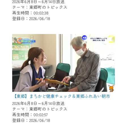
※マイページへのログインには、MyIDが必
2026年6月8日～6月14日放送
要となります。
テーマ：東郷町のトピックス
再生時間：00:02:38
※MyIDとは、CCNet Web TVを含むCCNetの
登録日：2026/06/18
各種サービスをご利用頂くためのIDです。
IDはお客様が使っているメールアドレス
で設定できます。
（GmailやYahooなどのフリーメールアドレ
スでも作成可能です）
※マイページへのログイン・MyIDの新規登
録は
こちら
から
※CCNetアプリをご利用中の方は引き続き
ご視聴いただけます。
＜メンテナンス情報＞
【東郷】まちかど健康チェック＆東郷ふれあい朝市
CCNetWebTVのリニューアルにともないメ
2026年6月8日～6月14日放送
テーマ：東郷町のトピックス
ンテナンス作業を予定しています。
再生時間：00:02:57
登録日：2026/06/18
日時 9/24 9:30～16:30