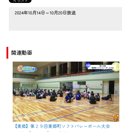
の動画コンテンツが一目瞭然。
◆当社アプリやＰＣブラウザから、いつ
2024年10月14日～10月20日放送
でも・どこでも・外出先でも！
CCNetサービスエリア20市町の地域情報
番組をご視聴いただけます！
【ご注意】
関連動画
2024年9月24日からはご加入者様へのサー
ビス向上のため、
『CCNet Web TV』を利用いただくには、
一部コンテンツを除き、
CCNetサービスへの加入と『CCNetマイ
ページ※』へのログインが必要となりま
す。
何卒、ご理解ご了承の程よろしくお願い
いたします。
【東郷】第２９回東郷町ソフトバレーボール大会