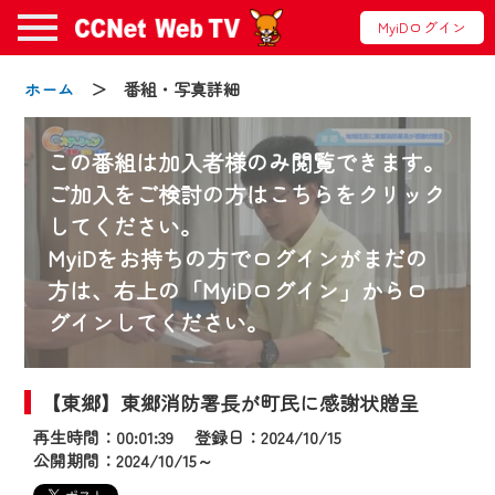
MyiDログイン
ホーム
＞ 番組・写真詳細
この番組は加入者様のみ閲覧できます。
ご加入をご検討の方はこちらをクリック
してください。
お知らせ
MyiDをお持ちの方でログインがまだの
方は、右上の「MyiDログイン」からロ
グインしてください。
2024/09/02
動画配信サービス『CCNet Web TV』は2024
年9月24日からリニューアルします！
【東郷】東郷消防署長が町民に感謝状贈呈
再生時間：00:01:39 登録日：2024/10/15
【変更点】
公開期間：2024/10/15～
◆デザイン変更により、お住まいの地域