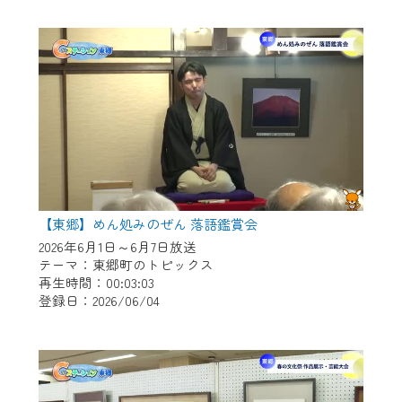
作業の間は、CCNetWebTVの画面が「メン
テナンス中」になり、ご利用いただけませ
ん。
ご不便をおかけいたしますが、ご了承の程
よろしくお願いいたします。
【東郷】めん処みのぜん 落語鑑賞会
2026年6月1日～6月7日放送
テーマ：東郷町のトピックス
再生時間：00:03:03
登録日：2026/06/04