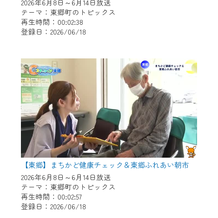
※マイページへのログインには、MyIDが必
2026年6月8日～6月14日放送
要となります。
テーマ：東郷町のトピックス
再生時間：00:02:38
※MyIDとは、CCNet Web TVを含むCCNetの
登録日：2026/06/18
各種サービスをご利用頂くためのIDです。
IDはお客様が使っているメールアドレス
で設定できます。
（GmailやYahooなどのフリーメールアドレ
スでも作成可能です）
※マイページへのログイン・MyIDの新規登
録は
こちら
から
※CCNetアプリをご利用中の方は引き続き
ご視聴いただけます。
＜メンテナンス情報＞
【東郷】まちかど健康チェック＆東郷ふれあい朝市
CCNetWebTVのリニューアルにともないメ
2026年6月8日～6月14日放送
テーマ：東郷町のトピックス
ンテナンス作業を予定しています。
再生時間：00:02:57
登録日：2026/06/18
日時 9/24 9:30～16:30