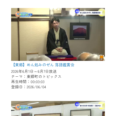
作業の間は、CCNetWebTVの画面が「メン
テナンス中」になり、ご利用いただけませ
ん。
ご不便をおかけいたしますが、ご了承の程
よろしくお願いいたします。
【東郷】めん処みのぜん 落語鑑賞会
2026年6月1日～6月7日放送
テーマ：東郷町のトピックス
再生時間：00:03:03
登録日：2026/06/04