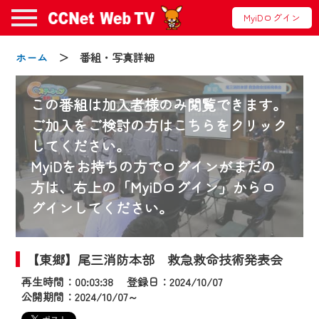
MyiDログイン
ホーム
＞ 番組・写真詳細
この番組は加入者様のみ閲覧できます。
ご加入をご検討の方はこちらをクリック
してください。
お知らせ
MyiDをお持ちの方でログインがまだの
方は、右上の「MyiDログイン」からロ
グインしてください。
2024/09/02
動画配信サービス『CCNet Web TV』は2024
年9月24日からリニューアルします！
【東郷】尾三消防本部 救急救命技術発表会
再生時間：00:03:38 登録日：2024/10/07
【変更点】
公開期間：2024/10/07～
◆デザイン変更により、お住まいの地域