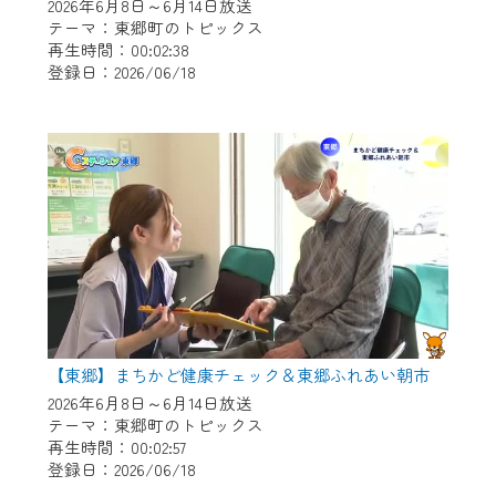
※マイページへのログインには、MyIDが必
2026年6月8日～6月14日放送
要となります。
テーマ：東郷町のトピックス
再生時間：00:02:38
※MyIDとは、CCNet Web TVを含むCCNetの
登録日：2026/06/18
各種サービスをご利用頂くためのIDです。
IDはお客様が使っているメールアドレス
で設定できます。
（GmailやYahooなどのフリーメールアドレ
スでも作成可能です）
※マイページへのログイン・MyIDの新規登
録は
こちら
から
※CCNetアプリをご利用中の方は引き続き
ご視聴いただけます。
＜メンテナンス情報＞
【東郷】まちかど健康チェック＆東郷ふれあい朝市
CCNetWebTVのリニューアルにともないメ
2026年6月8日～6月14日放送
テーマ：東郷町のトピックス
ンテナンス作業を予定しています。
再生時間：00:02:57
登録日：2026/06/18
日時 9/24 9:30～16:30