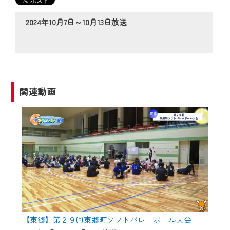
の動画コンテンツが一目瞭然。
◆当社アプリやＰＣブラウザから、いつ
2024年10月7日～10月13日放送
でも・どこでも・外出先でも！
CCNetサービスエリア20市町の地域情報
番組をご視聴いただけます！
【ご注意】
関連動画
2024年9月24日からはご加入者様へのサー
ビス向上のため、
『CCNet Web TV』を利用いただくには、
一部コンテンツを除き、
CCNetサービスへの加入と『CCNetマイ
ページ※』へのログインが必要となりま
す。
何卒、ご理解ご了承の程よろしくお願い
いたします。
【東郷】第２９回東郷町ソフトバレーボール大会