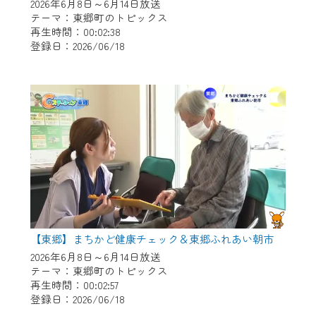
※マイページへのログインには、MyIDが必
2026年6月8日～6月14日放送
要となります。
テーマ：東郷町のトピックス
再生時間：00:02:38
※MyIDとは、CCNet Web TVを含むCCNetの
登録日：2026/06/18
各種サービスをご利用頂くためのIDです。
IDはお客様が使っているメールアドレス
で設定できます。
（GmailやYahooなどのフリーメールアドレ
スでも作成可能です）
※マイページへのログイン・MyIDの新規登
録は
こちら
から
※CCNetアプリをご利用中の方は引き続き
ご視聴いただけます。
＜メンテナンス情報＞
【東郷】まちかど健康チェック＆東郷ふれあい朝市
CCNetWebTVのリニューアルにともないメ
2026年6月8日～6月14日放送
テーマ：東郷町のトピックス
ンテナンス作業を予定しています。
再生時間：00:02:57
登録日：2026/06/18
日時 9/24 9:30～16:30