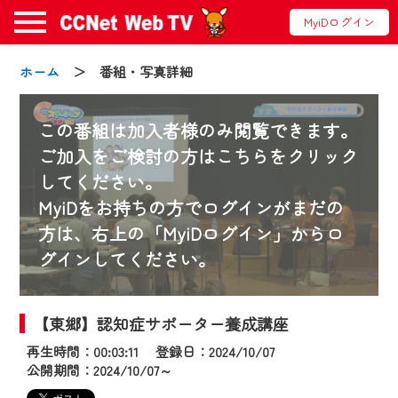
MyiDログイン
ホーム
＞ 番組・写真詳細
この番組は加入者様のみ閲覧できます。
ご加入をご検討の方はこちらをクリック
してください。
お知らせ
MyiDをお持ちの方でログインがまだの
方は、右上の「MyiDログイン」からロ
グインしてください。
2024/09/02
動画配信サービス『CCNet Web TV』は2024
年9月24日からリニューアルします！
【東郷】認知症サポーター養成講座
再生時間：00:03:11 登録日：2024/10/07
【変更点】
公開期間：2024/10/07～
◆デザイン変更により、お住まいの地域