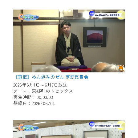
作業の間は、CCNetWebTVの画面が「メン
テナンス中」になり、ご利用いただけませ
ん。
ご不便をおかけいたしますが、ご了承の程
よろしくお願いいたします。
【東郷】めん処みのぜん 落語鑑賞会
2026年6月1日～6月7日放送
テーマ：東郷町のトピックス
再生時間：00:03:03
登録日：2026/06/04