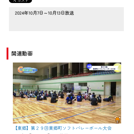
の動画コンテンツが一目瞭然。
◆当社アプリやＰＣブラウザから、いつ
2024年10月7日～10月13日放送
でも・どこでも・外出先でも！
CCNetサービスエリア20市町の地域情報
番組をご視聴いただけます！
【ご注意】
関連動画
2024年9月24日からはご加入者様へのサー
ビス向上のため、
『CCNet Web TV』を利用いただくには、
一部コンテンツを除き、
CCNetサービスへの加入と『CCNetマイ
ページ※』へのログインが必要となりま
す。
何卒、ご理解ご了承の程よろしくお願い
いたします。
【東郷】第２９回東郷町ソフトバレーボール大会