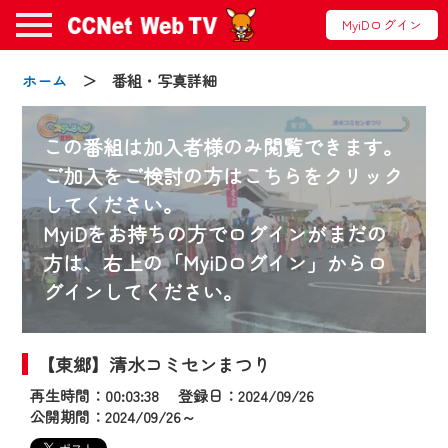
MyiDログイン
ホーム
＞ 番組・写真詳細
この番組は加入者様のみ閲覧できます。
ご加入をご検討の方はこちらをクリック
してください。
お知らせ
MyiDをお持ちの方でログインがまだの
方は、右上の「MyiDログイン」からロ
グインしてください。
2024/09/02
動画配信サービス『CCNet Web TV』は2024
年9月24日からリニューアルします！
【東郷】清水コミセンまつり
再生時間：00:03:38 登録日：2024/09/26
【変更点】
公開期間：2024/09/26～
◆デザイン変更により、お住まいの地域