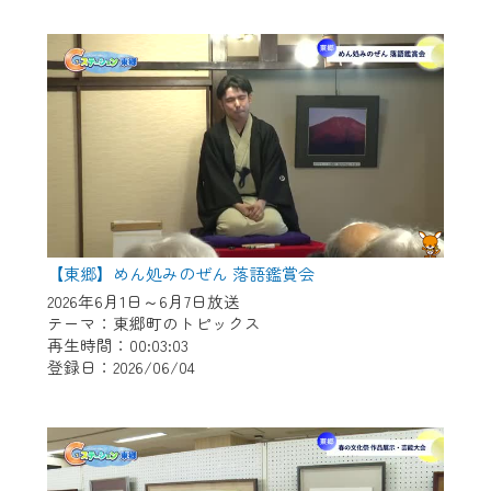
作業の間は、CCNetWebTVの画面が「メン
テナンス中」になり、ご利用いただけませ
ん。
ご不便をおかけいたしますが、ご了承の程
よろしくお願いいたします。
【東郷】めん処みのぜん 落語鑑賞会
2026年6月1日～6月7日放送
テーマ：東郷町のトピックス
再生時間：00:03:03
登録日：2026/06/04