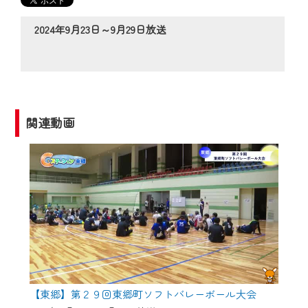
の動画コンテンツが一目瞭然。
◆当社アプリやＰＣブラウザから、いつ
2024年9月23日～9月29日放送
でも・どこでも・外出先でも！
CCNetサービスエリア20市町の地域情報
番組をご視聴いただけます！
【ご注意】
関連動画
2024年9月24日からはご加入者様へのサー
ビス向上のため、
『CCNet Web TV』を利用いただくには、
一部コンテンツを除き、
CCNetサービスへの加入と『CCNetマイ
ページ※』へのログインが必要となりま
す。
何卒、ご理解ご了承の程よろしくお願い
いたします。
【東郷】第２９回東郷町ソフトバレーボール大会