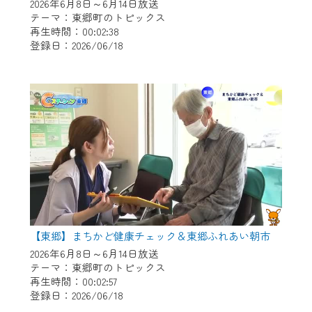
※マイページへのログインには、MyIDが必
2026年6月8日～6月14日放送
要となります。
テーマ：東郷町のトピックス
再生時間：00:02:38
※MyIDとは、CCNet Web TVを含むCCNetの
登録日：2026/06/18
各種サービスをご利用頂くためのIDです。
IDはお客様が使っているメールアドレス
で設定できます。
（GmailやYahooなどのフリーメールアドレ
スでも作成可能です）
※マイページへのログイン・MyIDの新規登
録は
こちら
から
※CCNetアプリをご利用中の方は引き続き
ご視聴いただけます。
＜メンテナンス情報＞
【東郷】まちかど健康チェック＆東郷ふれあい朝市
CCNetWebTVのリニューアルにともないメ
2026年6月8日～6月14日放送
テーマ：東郷町のトピックス
ンテナンス作業を予定しています。
再生時間：00:02:57
登録日：2026/06/18
日時 9/24 9:30～16:30