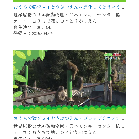
※マイページへのログインには、MyIDが必
おうちで猿ジョイどうぶつえん～進化ってどういうこと？～（2025年3月16日初回放送）
要となります。
世界屈指のサル類動物園・日本モンキーセンター協力の親子で学べる動物番組。
※MyIDとは、CCNet Web TVを含むCCNetの
テーマ：おうちで猿ＪＯＹどうぶつえん
各種サービスをご利用頂くためのIDです。
再生時間：00:13:45
IDはお客様が使っているメールアドレス
登録日：2025/04/22
で設定できます。
（GmailやYahooなどのフリーメールアドレ
スでも作成可能です）
※マイページへのログイン・MyIDの新規登
録は
こちら
から
※CCNetアプリをご利用中の方は引き続き
ご視聴いただけます。
＜メンテナンス情報＞
CCNetWebTVのリニューアルにともないメ
おうちで猿ジョイどうぶつえん～ブラッザグエノン～（2025年2月16日初回放送）
ンテナンス作業を予定しています。
世界屈指のサル類動物園・日本モンキーセンター協力の親子で学べる動物番組。
テーマ：おうちで猿ＪＯＹどうぶつえん
日時 9/24 9:30～16:30
再生時間：00:13:45