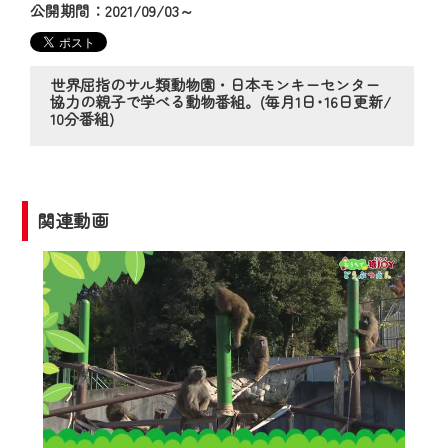
の動画コンテンツが一目瞭然。
公開期間：2021/09/03～
◆当社アプリやＰＣブラウザから、いつ
でも・どこでも・外出先でも！
CCNetサービスエリア20市町の地域情報
世界屈指のサル類動物園・日本モンキーセンター
協力の親子で学べる動物番組。(毎月1日･16日更新/
番組をご視聴いただけます！
10分番組)
【ご注意】
2024年9月24日からはご加入者様へのサー
ビス向上のため、
関連動画
『CCNet Web TV』を利用いただくには、
一部コンテンツを除き、
CCNetサービスへの加入と『CCNetマイ
ページ※』へのログインが必要となりま
す。
何卒、ご理解ご了承の程よろしくお願い
いたします。