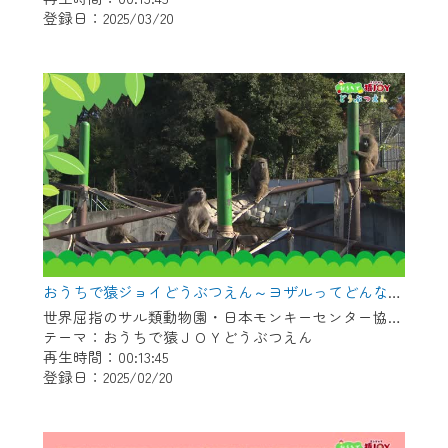
登録日：2025/03/20
作業の間は、CCNetWebTVの画面が「メン
テナンス中」になり、ご利用いただけませ
ん。
ご不便をおかけいたしますが、ご了承の程
よろしくお願いいたします。
おうちで猿ジョイどうぶつえん～ヨザルってどんなサル？～（2025年1月16日初回放送）
世界屈指のサル類動物園・日本モンキーセンター協力の親子で学べる動物番組。
テーマ：おうちで猿ＪＯＹどうぶつえん
再生時間：00:13:45
登録日：2025/02/20