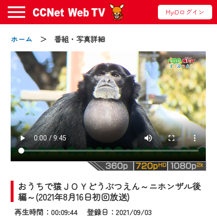
MyiDログイン
ホーム
＞ 番組・写真詳細
お知らせ
2024/09/02
動画配信サービス『CCNet Web TV』は2024
年9月24日からリニューアルします！
おうちで猿ＪＯＹどうぶつえん～ニホンザル後
【変更点】
編～(2021年8月16日初回放送)
◆デザイン変更により、お住まいの地域
再生時間：00:09:44 登録日：2021/09/03