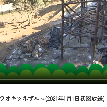
者様へのサービス向上のため、
いただくには、一部コンテンツを除き、
CNetマイページ※』へのログインが必要となります。
くお願いいたします。
yIDが必要となります。
Vを含むCCNetの各種サービスをご利用頂くためのIDです。
アドレスで設定できます。
ーメールアドレスでも作成可能です）
Dの新規登録は
こちら
から
は引き続きご視聴いただけます。
ルにともないメンテナンス作業を予定しています。
キツネザル～(2021年1月1日初回放送)