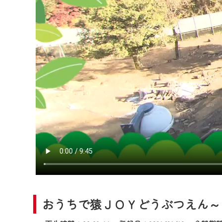
2024年9月24日からはご加入
『CCNet Web TV』を利用
CCNetサービスへの加入と『C
何卒、ご理解ご了承の程よろし
※マイページへのログインには、M
※MyIDとは、CCNet Web T
IDはお客様が使っているメール
（GmailやYahooなどのフリ
※マイページへのログイン・MyI
※CCNetアプリをご利用中の方
＜メンテナンス情報＞
CCNetWebTVのリニューア
日時 9/24 9:30～16:30
おうちで猿ＪＯＹどうぶつえん～ワオ