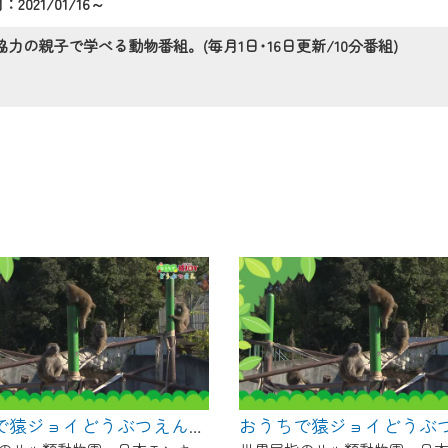
2021/01/16～
の画面が「メンテナンス中」になり、ご利用いただけません。
了承の程よろしくお願いいたします。
の親子で学べる動物番組。(毎月1日･16日更新/10分番組)
おうちで猿ジョイどうぶつえん～ブラッザグエノン～（2025年2月16日初回放送）