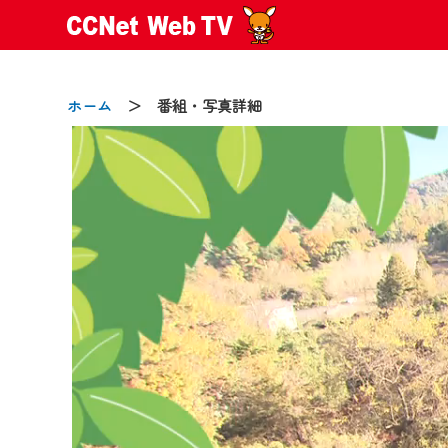
ホーム
＞ 番組・写真詳細
2024/09/02
動画配信サービス『CCNet Web
【変更点】
◆デザイン変更により、お住ま
◆当社アプリやＰＣブラウザか
CCNetサービスエリア20市町
【ご注意】