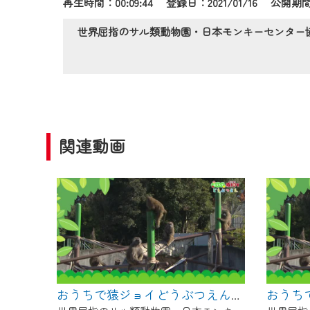
再生時間：00:09:44 登録日：2021/01/16
公開期間：
作業の間は、CCNetWebTV
ご不便をおかけいたしますが、ご
世界屈指のサル類動物園・日本モンキーセンター協力
関連動画
おうちで猿ジョイどうぶつえん～進化ってどういうこと？～（2025年3月16日初回放送）