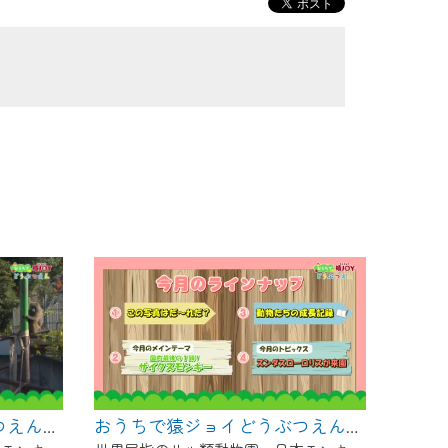
おうちで猿ジョイどうぶつえん～ヨザルってどんなサル？～（2025年1月16日初回放送）
おうちで猿ジョイどうぶつえん～サイクスモンキー～（2024年12月16日初回放送）