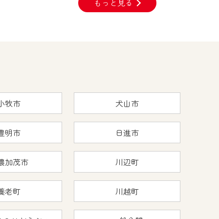
もっと見る
小牧市
犬山市
豊明市
日進市
濃加茂市
川辺町
養老町
川越町