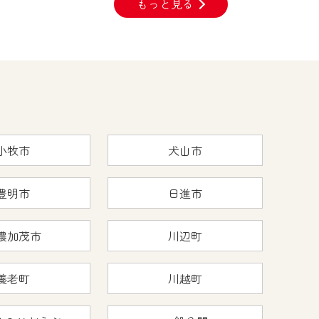
もっと見る
小牧市
犬山市
豊明市
日進市
濃加茂市
川辺町
養老町
川越町