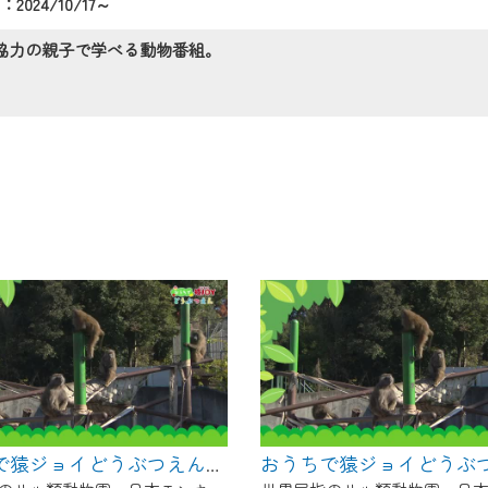
2024/10/17～
の画面が「メンテナンス中」になり、ご利用いただけません。
了承の程よろしくお願いいたします。
協力の親子で学べる動物番組。
おうちで猿ジョイどうぶつえん～ブラッザグエノン～（2025年2月16日初回放送）