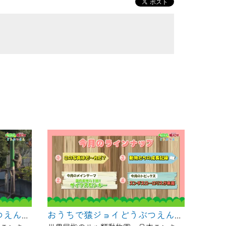
おうちで猿ジョイどうぶつえん～ヨザルってどんなサル？～（2025年1月16日初回放送）
おうちで猿ジョイどうぶつえん～サイクスモンキー～（2024年12月16日初回放送）