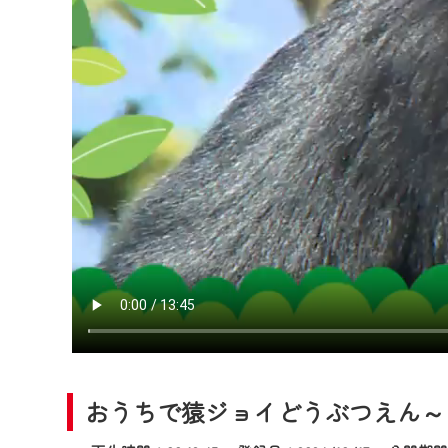
2024年9月24日からはご加入
『CCNet Web TV』を利用
CCNetサービスへの加入と『C
何卒、ご理解ご了承の程よろし
※マイページへのログインには、M
※MyIDとは、CCNet Web T
IDはお客様が使っているメール
（GmailやYahooなどのフリ
※マイページへのログイン・MyI
※CCNetアプリをご利用中の方
＜メンテナンス情報＞
CCNetWebTVのリニューア
日時 9/24 9:30～16:30
おうちで猿ジョイどうぶつえん～シ