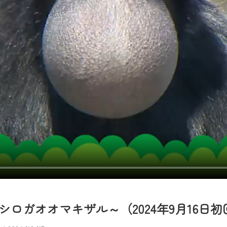
者様へのサービス向上のため、
いただくには、一部コンテンツを除き、
CNetマイページ※』へのログインが必要となります。
くお願いいたします。
yIDが必要となります。
Vを含むCCNetの各種サービスをご利用頂くためのIDです。
アドレスで設定できます。
ーメールアドレスでも作成可能です）
Dの新規登録は
こちら
から
は引き続きご視聴いただけます。
ルにともないメンテナンス作業を予定しています。
ロガオオマキザル～（2024年9月16日初