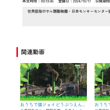
再生時間：00:13:45 登録日：2024/10/17
公開期間：
作業の間は、CCNetWebTV
ご不便をおかけいたしますが、ご
世界屈指のサル類動物園・日本モンキーセンター
関連動画
おうちで猿ジョイどうぶつえん～進化ってどういうこと？～（2025年3月16日初回放送）