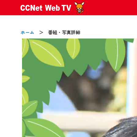
ホーム
＞ 番組・写真詳細
2024/09/02
動画配信サービス『CCNet Web
【変更点】
◆デザイン変更により、お住ま
◆当社アプリやＰＣブラウザか
CCNetサービスエリア20市町
【ご注意】