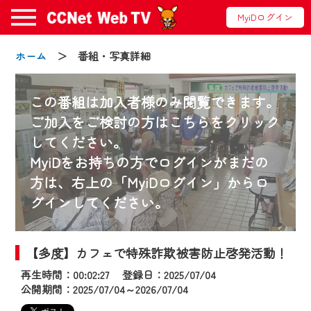
MyiDログイン
ホーム
＞ 番組・写真詳細
この番組は加入者様のみ閲覧できます。
ご加入をご検討の方はこちらをクリック
してください。
お知らせ
MyiDをお持ちの方でログインがまだの
方は、右上の「MyiDログイン」からロ
グインしてください。
2024/09/02
動画配信サービス『CCNet Web TV』は2024
年9月24日からリニューアルします！
【多度】カフェで特殊詐欺被害防止啓発活動！
再生時間：00:02:27 登録日：2025/07/04
【変更点】
公開期間：2025/07/04～2026/07/04
◆デザイン変更により、お住まいの地域