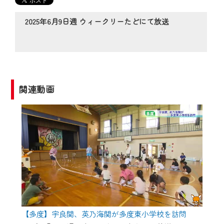
の動画コンテンツが一目瞭然。
◆当社アプリやＰＣブラウザから、いつ
2025年6月9日週 ウィークリーたどにて放送
でも・どこでも・外出先でも！
CCNetサービスエリア20市町の地域情報
番組をご視聴いただけます！
【ご注意】
関連動画
2024年9月24日からはご加入者様へのサー
ビス向上のため、
『CCNet Web TV』を利用いただくには、
一部コンテンツを除き、
CCNetサービスへの加入と『CCNetマイ
ページ※』へのログインが必要となりま
す。
何卒、ご理解ご了承の程よろしくお願い
いたします。
【多度】宇良関、英乃海関が多度東小学校を訪問