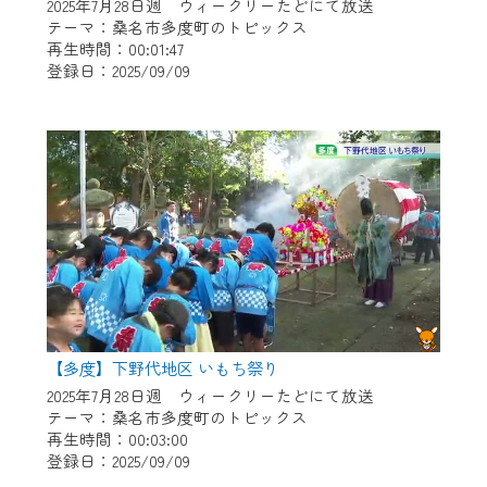
※マイページへのログインには、MyIDが必
2025年7月28日週 ウィークリーたどにて放送
要となります。
テーマ：桑名市多度町のトピックス
再生時間：00:01:47
※MyIDとは、CCNet Web TVを含むCCNetの
登録日：2025/09/09
各種サービスをご利用頂くためのIDです。
IDはお客様が使っているメールアドレス
で設定できます。
（GmailやYahooなどのフリーメールアドレ
スでも作成可能です）
※マイページへのログイン・MyIDの新規登
録は
こちら
から
※CCNetアプリをご利用中の方は引き続き
ご視聴いただけます。
＜メンテナンス情報＞
【多度】下野代地区 いもち祭り
CCNetWebTVのリニューアルにともないメ
2025年7月28日週 ウィークリーたどにて放送
テーマ：桑名市多度町のトピックス
ンテナンス作業を予定しています。
再生時間：00:03:00
登録日：2025/09/09
日時 9/24 9:30～16:30