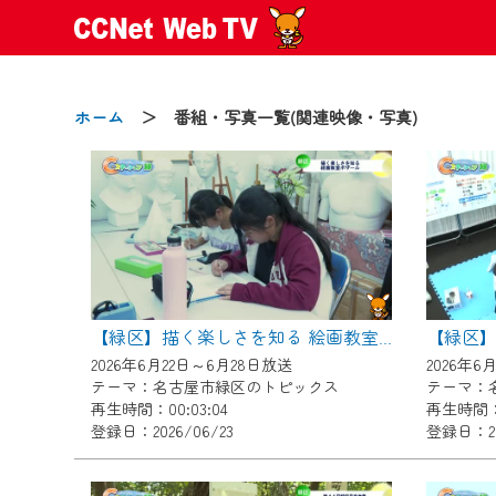
ホーム
＞ 番組・写真一覧(関連映像・写真)
2024/09/02
動画配信サービス『CCNet Web
【変更点】
【緑区
【緑区】描く楽しさを知る 絵画教室ボザール
◆デザイン変更により、お住ま
2026年6月22日～6月28日放送
2026年6
◆当社アプリやＰＣブラウザか
テーマ：名古屋市緑区のトピックス
テーマ：
CCNetサービスエリア20市町
再生時間：00:03:04
再生時間：0
登録日：2026/06/23
登録日：20
【ご注意】
2024年9月24日からはご加入