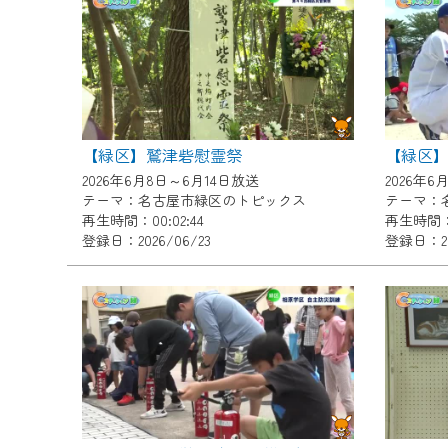
『CCNet Web TV』を利用
CCNetサービスへの加入と『C
何卒、ご理解ご了承の程よろし
※マイページへのログインには、M
※MyIDとは、CCNet Web T
【緑区】鷲津砦慰霊祭
IDはお客様が使っているメール
2026年6月8日～6月14日放送
2026年6
（GmailやYahooなどのフリ
テーマ：名古屋市緑区のトピックス
テーマ：
再生時間：00:02:44
再生時間：0
※マイページへのログイン・MyI
登録日：2026/06/23
登録日：20
※CCNetアプリをご利用中の方
＜メンテナンス情報＞
CCNetWebTVのリニューア
日時 9/24 9:30～16:30
作業の間は、CCNetWebTV