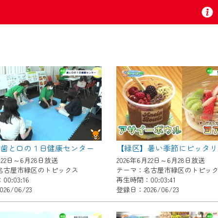
お知らせ
 TV』は2024年9月24日からリニューアルします！
】歯と口の１日健康センター
いの地域の動画コンテンツが一目瞭然。
月22日～6月28日放送
2026年6月22日～6月28日放送
ら、いつでも・どこでも・外出先でも！
名古屋市緑区のトピックス
テーマ：名古屋市緑区のトピッ
の地域情報番組をご視聴いただけます！
0:03:16
再生時間：00:03:41
26/06/23
登録日：2026/06/23
者様へのサービス向上のため、