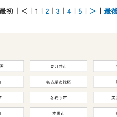
最初
｜＜
｜1
｜
2
｜
3
｜
4
｜
5
｜
＞
｜
最
画
春日井市
町
名古屋市緑区
市
各務原市
美
町
本巣市