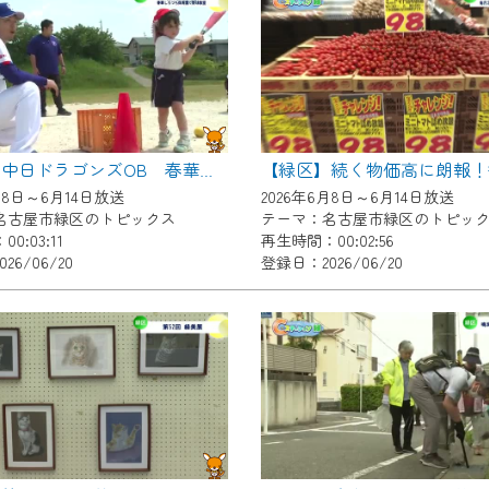
いただくには、一部コンテンツを除き、
CNetマイページ※』へのログインが必要となります。
くお願いいたします。
yIDが必要となります。
Vを含むCCNetの各種サービスをご利用頂くためのIDです。
【緑区】中日ドラゴンズOB 春華しろつち保育園で野球教室
アドレスで設定できます。
月8日～6月14日放送
2026年6月8日～6月14日放送
ーメールアドレスでも作成可能です）
名古屋市緑区のトピックス
テーマ：名古屋市緑区のトピッ
0:03:11
再生時間：00:02:56
Dの新規登録は
こちら
から
26/06/20
登録日：2026/06/20
は引き続きご視聴いただけます。
ルにともないメンテナンス作業を予定しています。
の画面が「メンテナンス中」になり、ご利用いただけません。