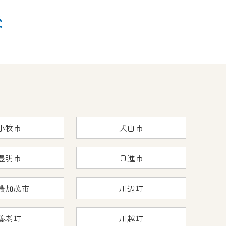
後
小牧市
犬山市
豊明市
日進市
濃加茂市
川辺町
養老町
川越町