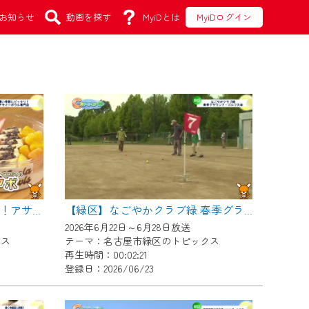
お知らせ
動画を探す
MyiDとは
MyiDログイン
【緑区】暑い季節にピッタリ！アサイーボウル専門店
【緑区】なごやかクラブ緑 春季グラウンド・ゴルフ大会
2026年6月22日～6月28日放送
クス
テーマ：名古屋市緑区のトピックス
再生時間：00:02:21
登録日：2026/06/23