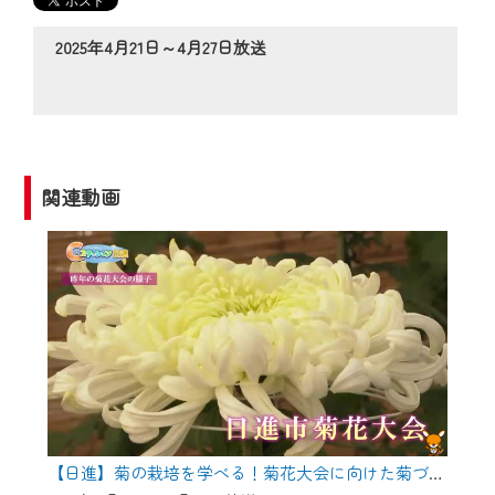
の動画コンテンツが一目瞭然。
◆当社アプリやＰＣブラウザから、いつ
2025年4月21日～4月27日放送
でも・どこでも・外出先でも！
CCNetサービスエリア20市町の地域情報
番組をご視聴いただけます！
【ご注意】
関連動画
2024年9月24日からはご加入者様へのサー
ビス向上のため、
『CCNet Web TV』を利用いただくには、
一部コンテンツを除き、
CCNetサービスへの加入と『CCNetマイ
ページ※』へのログインが必要となりま
す。
何卒、ご理解ご了承の程よろしくお願い
いたします。
【日進】菊の栽培を学べる！菊花大会に向けた菊づくり講習会