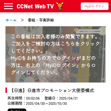
MyiDログイン
ホーム
＞ 番組・写真詳細
この番組は加入者様のみ閲覧できます。
ご加入をご検討の方はこちらをクリック
してください。
お知らせ
MyiDをお持ちの方でログインがまだの
方は、右上の「MyiDログイン」からロ
グインしてください。
2024/09/02
動画配信サービス『CCNet Web TV』は2024
年9月24日からリニューアルします！
【日進】日進市プロモーション大使委嘱式
再生時間：00:02:06 登録日：2025/04/21
【変更点】
公開期間：2025/04/30～2025/10/30
◆デザイン変更により、お住まいの地域