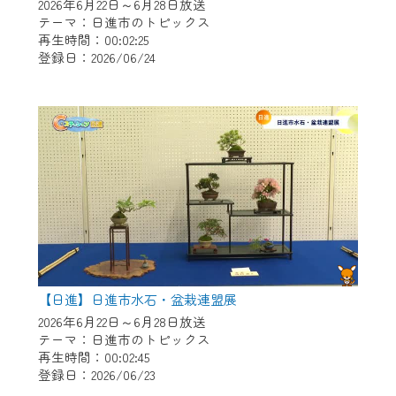
※マイページへのログインには、MyIDが必
2026年6月22日～6月28日放送
要となります。
テーマ：日進市のトピックス
再生時間：00:02:25
※MyIDとは、CCNet Web TVを含むCCNetの
登録日：2026/06/24
各種サービスをご利用頂くためのIDです。
IDはお客様が使っているメールアドレス
で設定できます。
（GmailやYahooなどのフリーメールアドレ
スでも作成可能です）
※マイページへのログイン・MyIDの新規登
録は
こちら
から
※CCNetアプリをご利用中の方は引き続き
ご視聴いただけます。
＜メンテナンス情報＞
【日進】日進市水石・盆栽連盟展
CCNetWebTVのリニューアルにともないメ
2026年6月22日～6月28日放送
テーマ：日進市のトピックス
ンテナンス作業を予定しています。
再生時間：00:02:45
登録日：2026/06/23
日時 9/24 9:30～16:30