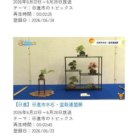
※マイページへのログインには、MyIDが必
2026年6月22日～6月28日放送
要となります。
テーマ：日進市のトピックス
再生時間：00:02:25
※MyIDとは、CCNet Web TVを含むCCNetの
登録日：2026/06/24
各種サービスをご利用頂くためのIDです。
IDはお客様が使っているメールアドレス
で設定できます。
（GmailやYahooなどのフリーメールアドレ
スでも作成可能です）
※マイページへのログイン・MyIDの新規登
録は
こちら
から
※CCNetアプリをご利用中の方は引き続き
ご視聴いただけます。
＜メンテナンス情報＞
【日進】日進市水石・盆栽連盟展
CCNetWebTVのリニューアルにともないメ
2026年6月22日～6月28日放送
テーマ：日進市のトピックス
ンテナンス作業を予定しています。
再生時間：00:02:45
登録日：2026/06/23
日時 9/24 9:30～16:30