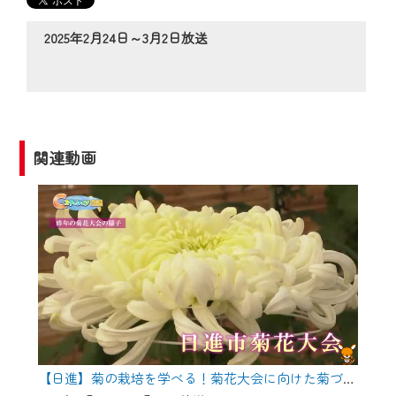
の動画コンテンツが一目瞭然。
◆当社アプリやＰＣブラウザから、いつ
2025年2月24日～3月2日放送
でも・どこでも・外出先でも！
CCNetサービスエリア20市町の地域情報
番組をご視聴いただけます！
【ご注意】
関連動画
2024年9月24日からはご加入者様へのサー
ビス向上のため、
『CCNet Web TV』を利用いただくには、
一部コンテンツを除き、
CCNetサービスへの加入と『CCNetマイ
ページ※』へのログインが必要となりま
す。
何卒、ご理解ご了承の程よろしくお願い
いたします。
【日進】菊の栽培を学べる！菊花大会に向けた菊づくり講習会