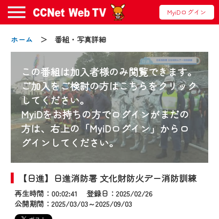
MyiDログイン
ホーム
＞ 番組・写真詳細
この番組は加入者様のみ閲覧できます。
ご加入をご検討の方はこちらをクリック
してください。
お知らせ
MyiDをお持ちの方でログインがまだの
方は、右上の「MyiDログイン」からロ
グインしてください。
2024/09/02
動画配信サービス『CCNet Web TV』は2024
年9月24日からリニューアルします！
【日進】日進消防署 文化財防火デー消防訓練
再生時間：00:02:41 登録日：2025/02/26
【変更点】
公開期間：2025/03/03～2025/09/03
◆デザイン変更により、お住まいの地域