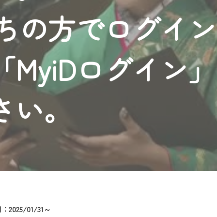
者様へのサービス向上のため、
持ちの方でログイ
いただくには、一部コンテンツを除き、
CNetマイページ※』へのログインが必要となります。
くお願いいたします。
MyiDログイン
yIDが必要となります。
Vを含むCCNetの各種サービスをご利用頂くためのIDです。
アドレスで設定できます。
さい。
ーメールアドレスでも作成可能です）
Dの新規登録は
こちら
から
は引き続きご視聴いただけます。
ルにともないメンテナンス作業を予定しています。
2025/01/31～