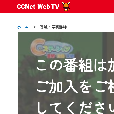
ホーム
＞ 番組・写真詳細
この番組は
2024/09/02
動画配信サービス『CCNet Web
【変更点】
ご加入をご
◆デザイン変更により、お住ま
◆当社アプリやＰＣブラウザか
CCNetサービスエリア20市町
してくださ
【ご注意】