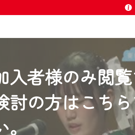
お知らせ
加入者様のみ閲覧
 TV』は2024年9月24日からリニューアルします！
検討の方はこちら
いの地域の動画コンテンツが一目瞭然。
ら、いつでも・どこでも・外出先でも！
の地域情報番組をご視聴いただけます！
い。