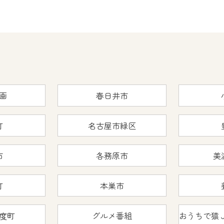
画
春日井市
町
名古屋市緑区
市
各務原市
美
町
本巣市
度町
グルメ番組