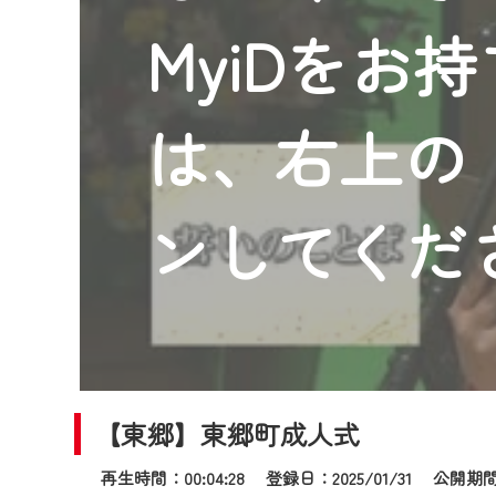
2024年9月24日からはご加入
MyiDをお
『CCNet Web TV』を利用
CCNetサービスへの加入と『C
何卒、ご理解ご了承の程よろし
は、右上の「
※マイページへのログインには、M
※MyIDとは、CCNet Web T
IDはお客様が使っているメール
ンしてくだ
（GmailやYahooなどのフリ
※マイページへのログイン・MyI
※CCNetアプリをご利用中の方
＜メンテナンス情報＞
CCNetWebTVのリニューア
【東郷】東郷町成人式
日時 9/24 9:30～16:30
再生時間：00:04:28 登録日：2025/01/31
公開期間：