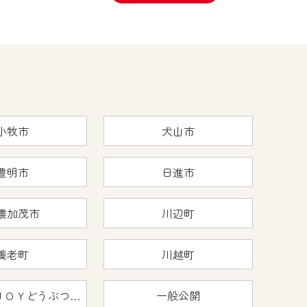
小牧市
犬山市
豊明市
日進市
濃加茂市
川辺町
養老町
川越町
おうちで猿ＪＯＹどうぶつえん
一般公開