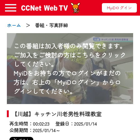
MyiDログイン
ホーム
＞ 番組・写真詳細
この番組は加入者様のみ閲覧できます。
ご加入をご検討の方はこちらをクリック
してください。
お知らせ
MyiDをお持ちの方でログインがまだの
方は、右上の「MyiDログイン」からロ
グインしてください。
2024/09/02
動画配信サービス『CCNet Web TV』は2024
年9月24日からリニューアルします！
【川越】キッチン川老男性料理教室
再生時間：00:02:23 登録日：2025/01/14
【変更点】
公開期間：2025/01/14～
◆デザイン変更により、お住まいの地域