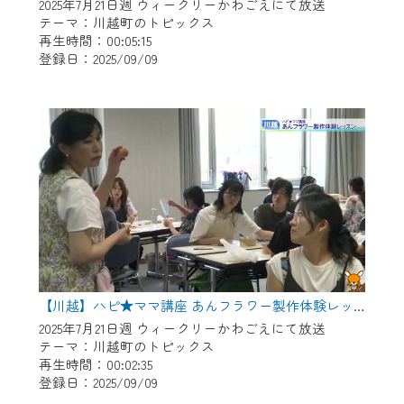
※マイページへのログインには、MyIDが必
2025年7月21日週 ウィークリーかわごえにて放送
要となります。
テーマ：川越町のトピックス
再生時間：00:05:15
※MyIDとは、CCNet Web TVを含むCCNetの
登録日：2025/09/09
各種サービスをご利用頂くためのIDです。
IDはお客様が使っているメールアドレス
で設定できます。
（GmailやYahooなどのフリーメールアドレ
スでも作成可能です）
※マイページへのログイン・MyIDの新規登
録は
こちら
から
※CCNetアプリをご利用中の方は引き続き
ご視聴いただけます。
＜メンテナンス情報＞
【川越】ハピ★ママ講座 あんフラワー製作体験レッスン
CCNetWebTVのリニューアルにともないメ
2025年7月21日週 ウィークリーかわごえにて放送
テーマ：川越町のトピックス
ンテナンス作業を予定しています。
再生時間：00:02:35
登録日：2025/09/09
日時 9/24 9:30～16:30