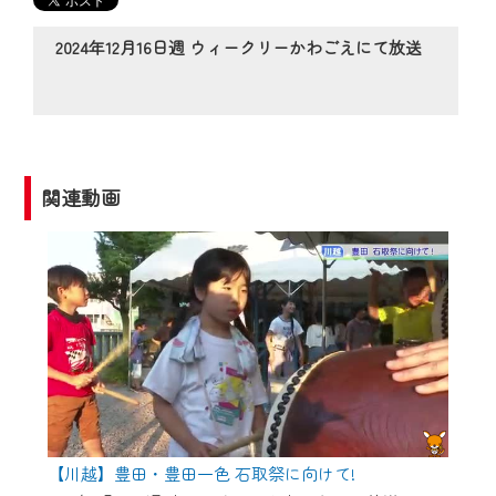
の動画コンテンツが一目瞭然。
◆当社アプリやＰＣブラウザから、いつ
2024年12月16日週 ウィークリーかわごえにて放送
でも・どこでも・外出先でも！
CCNetサービスエリア20市町の地域情報
番組をご視聴いただけます！
【ご注意】
関連動画
2024年9月24日からはご加入者様へのサー
ビス向上のため、
『CCNet Web TV』を利用いただくには、
一部コンテンツを除き、
CCNetサービスへの加入と『CCNetマイ
ページ※』へのログインが必要となりま
す。
何卒、ご理解ご了承の程よろしくお願い
いたします。
【川越】豊田・豊田一色 石取祭に向けて!