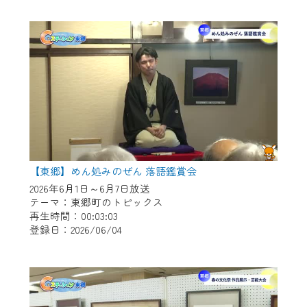
作業の間は、CCNetWebTVの画面が「メン
テナンス中」になり、ご利用いただけませ
ん。
ご不便をおかけいたしますが、ご了承の程
よろしくお願いいたします。
【東郷】めん処みのぜん 落語鑑賞会
2026年6月1日～6月7日放送
テーマ：東郷町のトピックス
再生時間：00:03:03
登録日：2026/06/04