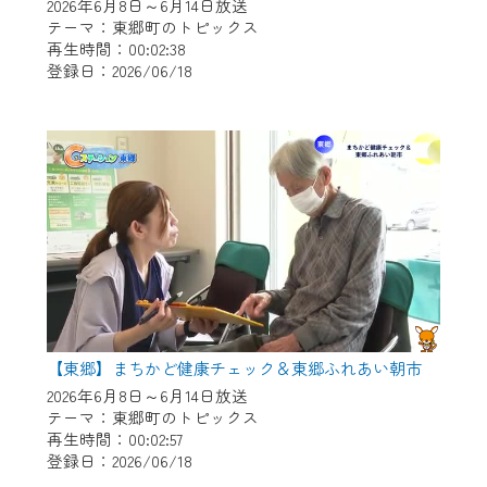
※マイページへのログインには、MyIDが必
2026年6月8日～6月14日放送
要となります。
テーマ：東郷町のトピックス
再生時間：00:02:38
※MyIDとは、CCNet Web TVを含むCCNetの
登録日：2026/06/18
各種サービスをご利用頂くためのIDです。
IDはお客様が使っているメールアドレス
で設定できます。
（GmailやYahooなどのフリーメールアドレ
スでも作成可能です）
※マイページへのログイン・MyIDの新規登
録は
こちら
から
※CCNetアプリをご利用中の方は引き続き
ご視聴いただけます。
＜メンテナンス情報＞
【東郷】まちかど健康チェック＆東郷ふれあい朝市
CCNetWebTVのリニューアルにともないメ
2026年6月8日～6月14日放送
テーマ：東郷町のトピックス
ンテナンス作業を予定しています。
再生時間：00:02:57
登録日：2026/06/18
日時 9/24 9:30～16:30