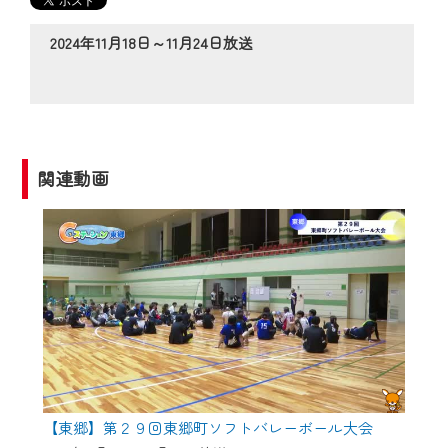
の動画コンテンツが一目瞭然。
◆当社アプリやＰＣブラウザから、いつ
2024年11月18日～11月24日放送
でも・どこでも・外出先でも！
CCNetサービスエリア20市町の地域情報
番組をご視聴いただけます！
【ご注意】
関連動画
2024年9月24日からはご加入者様へのサー
ビス向上のため、
『CCNet Web TV』を利用いただくには、
一部コンテンツを除き、
CCNetサービスへの加入と『CCNetマイ
ページ※』へのログインが必要となりま
す。
何卒、ご理解ご了承の程よろしくお願い
いたします。
【東郷】第２９回東郷町ソフトバレーボール大会