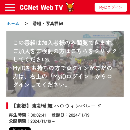
MyiDログイン
ホーム
＞ 番組・写真詳細
この番組は加入者様のみ閲覧できます。
ご加入をご検討の方はこちらをクリック
してください。
お知らせ
MyiDをお持ちの方でログインがまだの
方は、右上の「MyiDログイン」からロ
グインしてください。
2024/09/02
動画配信サービス『CCNet Web TV』は2024
年9月24日からリニューアルします！
【東郷】東郷乱舞 ハロウィンパレード
再生時間：00:02:41 登録日：2024/11/19
【変更点】
公開期間：2024/11/19～
◆デザイン変更により、お住まいの地域